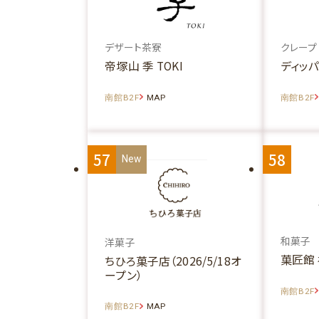
デザート茶寮
クレープ
帝塚山 季 TOKI
ディッ
南館B2F
MAP
南館B2F
57
58
和菓子
洋菓子
菓匠館
ちひろ菓子店（2026/5/18オ
ープン）
南館B2F
南館B2F
MAP