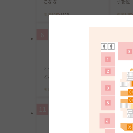
こなな
うを佐
南館B2F
MAP
南館B2F
6
7
とんかつ専門店
野菜たっ
とんかつKYK
ムシベ
南館B2F
MAP
南館B2F
11
12