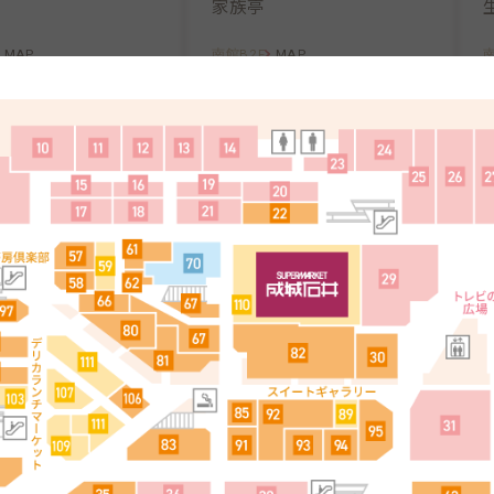
家族亭
MAP
南館B2F
MAP
南
8
10
ぷり健康ご飯
和食ダイニング
ジプラス
はまぐり庵 -吉祥別邸-
MAP
南館B2F
MAP
南
13
14