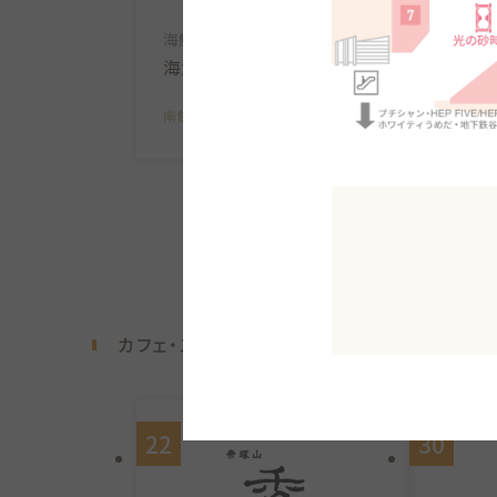
とんかつ
海鮮料理、居酒屋
梅八
海鮮居酒屋あいち
南館B2F
南館B2F
MAP
カフェ・スイーツ・ベーカリー
22
30