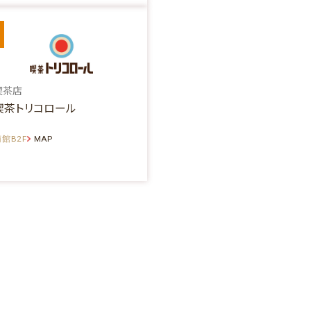
喫茶店
喫茶トリコロール
館B2F
MAP