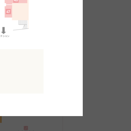
焼肉
大同門
館B2F
MAP