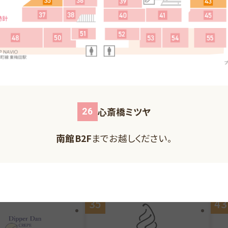
うどん専門店
うどん 兎麦 うむぎ
南館B2F
MAP
MAP
北館B1F
までお越しください。
南
北館1F
までお越しください。
もっと見る
心斎橋ミツヤ
26
北館B2F
までお越しください。
南館B2F
までお越しください。
南館1F
までお越しください。
南館1F
までお越しください。
南館1F
までお越しください。
35
43