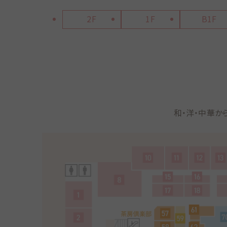
2F
1F
B1F
和・洋・中華か