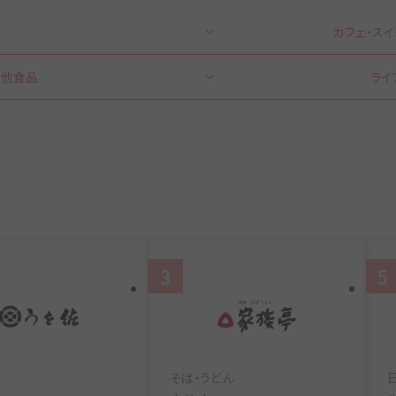
カフェ・ス
の他食品
ライ
3
5
そば・うどん