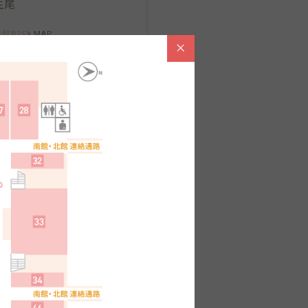
生尾
館B2F
MAP
串かつ料理
活
館B2F
MAP