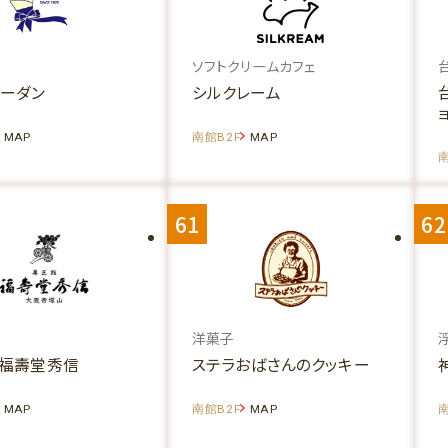
ソフトクリームカフェ
パーダン
シルクレーム
MAP
南館B2F
MAP
南
61
62
洋菓子
 福壽堂秀信
ステラおばさんのクッキー
MAP
南館B2F
MAP
南