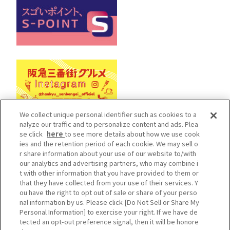
We collect unique personal identifier such as cookies to a
nalyze our traffic and to personalize content and ads. Plea
se click
here
to see more details about how we use cook
Cookieポリシー
ソーシャルメディアポリシー
ies and the retention period of each cookie. We may sell o
r share information about your use of our website to/with
プライバシーポリシー
our analytics and advertising partners, who may combine i
カスタマーハラスメントポリシー
t with other information that you have provided to them or
that they have collected from your use of their services. Y
施設従業員用サイト
ou have the right to opt out of sale or share of your perso
Do Not Sell or Share My Personal Information
nal information by us. Please click [Do Not Sell or Share My
Personal Information] to exercise your right. If we have de
cHankyu Sanbangai All Rights Reserved.
tected an opt-out preference signal, then it will be honore