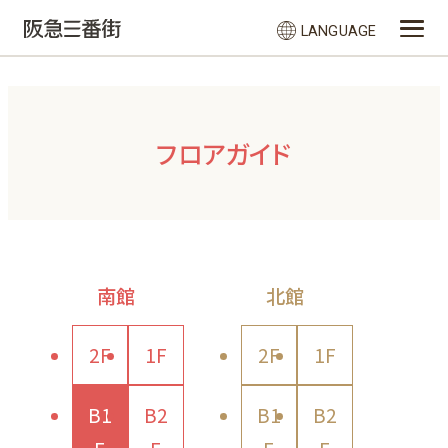
LANGUAGE
フロアガイド
南館
北館
2F
1F
2F
1F
B1
B2
B1
B2