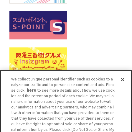
We collect unique personal identifier such as cookies to a
nalyze our traffic and to personalize content and ads. Plea
se click
here
to see more details about how we use cook
Cookieポリシー
ソーシャルメディアポリシー
ies and the retention period of each cookie. We may sell o
r share information about your use of our website to/with
プライバシーポリシー
our analytics and advertising partners, who may combine i
カスタマーハラスメントポリシー
t with other information that you have provided to them or
that they have collected from your use of their services. Y
施設従業員用サイト
ou have the right to opt out of sale or share of your perso
Do Not Sell or Share My Personal Information
nal information by us. Please click [Do Not Sell or Share My