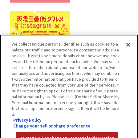
We collect unique personal identifier such as cookies to a
nalyze our traffic and to personalize content and ads. Plea
se click
here
to see more details about how we use cook
Cookieポリシー
ソーシャルメディアポリシー
ies and the retention period of each cookie. We may sell o
r share information about your use of our website to/with
プライバシーポリシー
our analytics and advertising partners, who may combine i
カスタマーハラスメントポリシー
t with other information that you have provided to them or
that they have collected from your use of their services. Y
施設従業員用サイト
ou have the right to opt out of sale or share of your perso
Do Not Sell or Share My Personal Information
nal information by us. Please click [Do Not Sell or Share My
Personal Information] to exercise your right. If we have de
cHankyu Sanbangai All Rights Reserved.
tected an opt-out preference signal, then it will be honore
d.
Privacy Policy
Change your sell or share preference