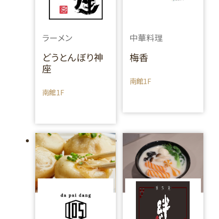
ラーメン
中華料理
どうとんぼり神
梅香
座
南館1F
南館1F