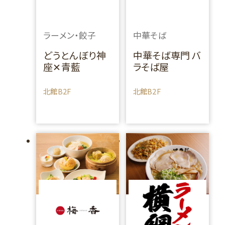
ラーメン・餃子
中華そば
どうとんぼり神
中華そば専門 バ
座✕青藍
ラそば屋
北館B2F
北館B2F