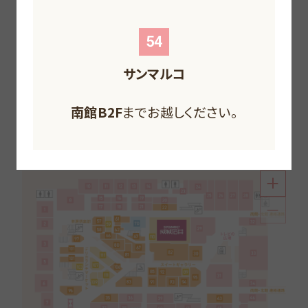
F
F
F
F
54
サンマルコ
南館B2F
北館1F
までお越しください。
北館B1F
南館1F
までお越しください。
までお越しください。
北館B2F
までお越しください。
南館1F
までお越しください。
南館1F
までお越しください。
和・洋・中華から、喫茶、軽食、お菓子にデリカまで。
南館B2F
までお越しください。
お腹はもちろん、ハートも満足のグルメフロア。