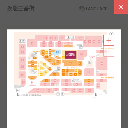
LANGUAGE
フロアガイド
南館
北館
2F
1F
2F
1F
B1
B2
B1
B2