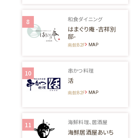
和食ダイニング
8
はまぐり庵 -吉祥別
邸-
MAP
南館B2F
串かつ料理
10
活
MAP
南館B2F
海鮮料理、居酒屋
11
海鮮居酒屋あいち