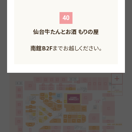
F
F
F
F
40
仙台牛たんとお酒 もりの屋
南館B2F
北館1F
までお越しください。
北館B1F
南館1F
までお越しください。
までお越しください。
北館B2F
までお越しください。
南館1F
までお越しください。
南館1F
までお越しください。
和・洋・中華から、喫茶、軽食、お菓子にデリカまで。
南館B2F
までお越しください。
お腹はもちろん、ハートも満足のグルメフロア。