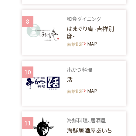
和食ダイニング
8
はまぐり庵 -吉祥別
邸-
MAP
南館B2F
串かつ料理
10
活
MAP
南館B2F
海鮮料理、居酒屋
11
海鮮居酒屋あいち