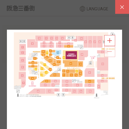
LANGUAGE
フロアガイド
南館
北館
2F
1F
2F
1F
B1
B2
B1
B2