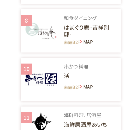
和食ダイニング
8
はまぐり庵 -吉祥別
邸-
MAP
南館B2F
串かつ料理
10
活
MAP
南館B2F
海鮮料理、居酒屋
11
海鮮居酒屋あいち