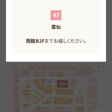
F
F
F
F
47
雲仙
南館B2F
北館1F
までお越しください。
北館B1F
南館1F
までお越しください。
までお越しください。
北館B2F
までお越しください。
南館1F
までお越しください。
南館1F
までお越しください。
和・洋・中華から、喫茶、軽食、お菓子にデリカまで。
南館B2F
までお越しください。
お腹はもちろん、ハートも満足のグルメフロア。