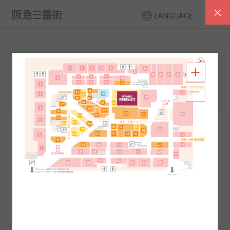
LANGUAGE
フロアガイド
南館
北館
2F
1F
2F
1F
B1
B2
B1
B2