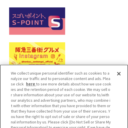
We collect unique personal identifier such as cookies to a
nalyze our traffic and to personalize content and ads. Plea
se click
here
to see more details about how we use cook
Cookieポリシー
ソーシャルメディアポリシー
ies and the retention period of each cookie. We may sell o
r share information about your use of our website to/with
プライバシーポリシー
our analytics and advertising partners, who may combine i
カスタマーハラスメントポリシー
t with other information that you have provided to them or
that they have collected from your use of their services. Y
施設従業員用サイト
ou have the right to opt out of sale or share of your perso
Do Not Sell or Share My Personal Information
nal information by us. Please click [Do Not Sell or Share My
Personal Information] to exercise your right. If we have de