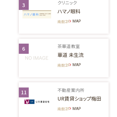
クリニック
3
ハマノ眼科
MAP
南館2F
茶華道教室
6
華道 未生流
MAP
南館2F
不動産案内所
11
UR賃貸ショップ梅田
MAP
南館2F