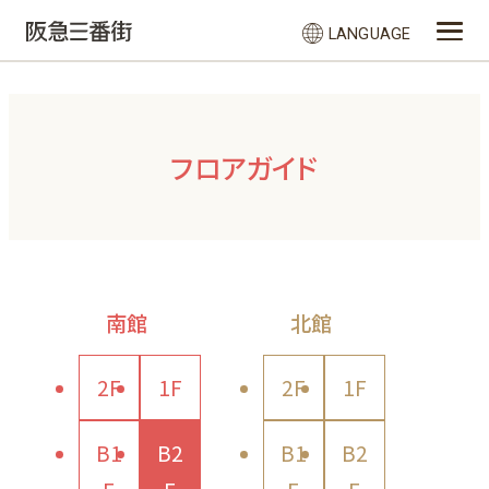
LANGUAGE
フロアガイド
南館
北館
2F
1F
2F
1F
B1
B2
B1
B2