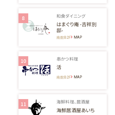
和食ダイニング
8
はまぐり庵 -吉祥別
邸-
MAP
南館B2F
串かつ料理
10
活
MAP
南館B2F
海鮮料理、居酒屋
11
海鮮居酒屋あいち