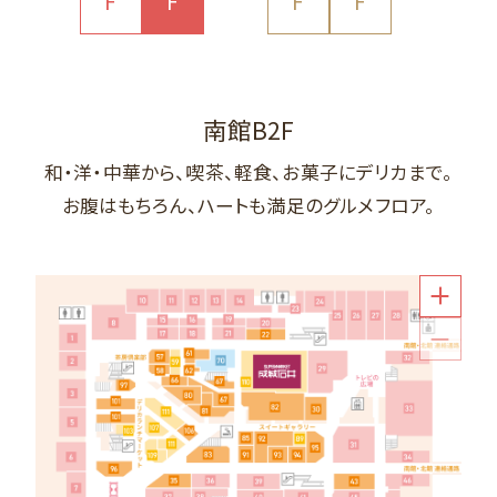
F
F
F
F
南館B2F
までお越しください。
北館1F
までお越しください。
北館B1F
南館1F
までお越しください。
までお越しください。
北館B2F
までお越しください。
南館1F
までお越しください。
南館1F
までお越しください。
和・洋・中華から、喫茶、軽食、お菓子にデリカまで。
お腹はもちろん、ハートも満足のグルメフロア。