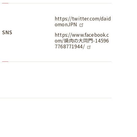
https://twitter.com/daid
omonJPN
SNS
https://www.facebook.c
om/焼肉の大同門-14596
7768771944/