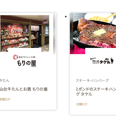
牛たん
ステーキ・ハンバーグ
仙台牛たんとお酒 もりの屋
1ポンドのステーキハ
グ タケル
南館B2F
北館B2F