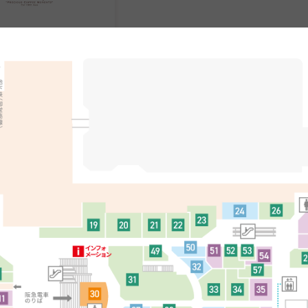
琲店
MAP
12
13
リー
メンズ
ダンス
ミツミネ