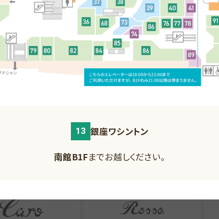
MAP
南館B1F
MAP
南
21
22
北館B1F
までお越しください。
北館1F
までお越しください。
レディス
アパレル
ロペピクニック
ジュガリャルダガラン
銀座ワシントン
北館B2F
までお越しください。
13
南館B1F
MAP
MAP
南
南館B1F
までお越しください。
南館1F
までお越しください。
南館1F
までお越しください。
南館1F
までお越しください。
29
31