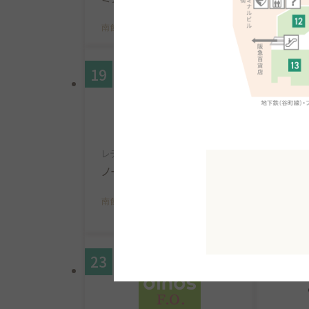
南館B1F
MAP
南館B1F
19
20
レディス
レディス
ノーリーズソフィー
コラー
テ
南館B1F
MAP
南館B1F
23
26