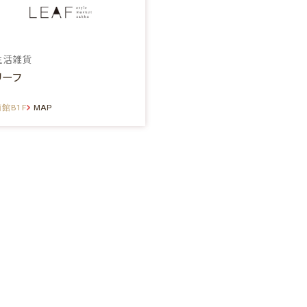
生活雑貨
リーフ
館B1F
MAP