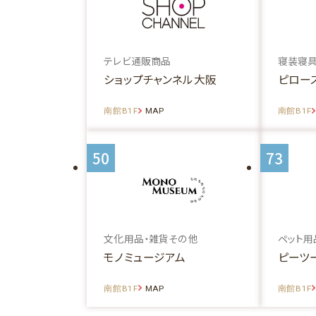
テレビ通販商品
寝装寝具
ショップチャンネル大阪
ピロー
南館B1F
MAP
南館B1F
50
73
文化用品・雑貨その他
ペット用
モノミュージアム
ピーツー
南館B1F
MAP
南館B1F