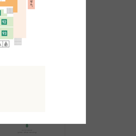
館B1F
MAP
衣料品・服装品その他
パーフェクトスーツファクトリ
ー
館B1F
MAP