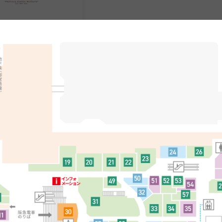
琲店
MAP
12
13
リー
メンズ
ダンス
ミツミネ