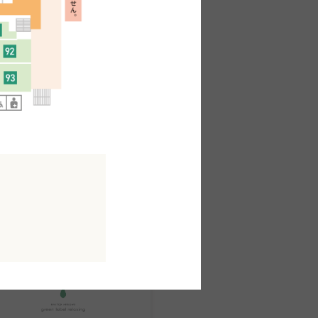
館B1F
MAP
衣料品・服装品その他
パーフェクトスーツファクトリ
ー
館B1F
MAP