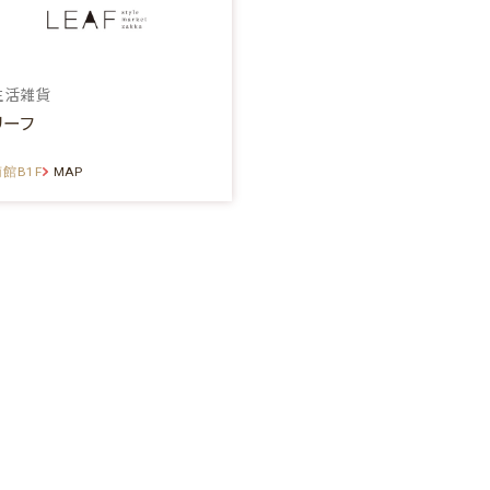
生活雑貨
リーフ
館B1F
MAP