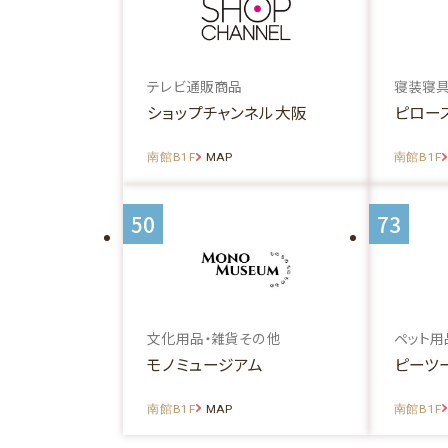
テレビ通販商品
寝装寝具
ショップチャンネル大阪
ピロー
南館B1F
MAP
南館B1F
50
73
文化用品・雑貨その他
ペット用
モノミュージアム
ピーツー
南館B1F
MAP
南館B1F