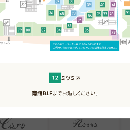
MAP
南館B1F
MAP
南
21
22
北館B1F
までお越しください。
北館1F
までお越しください。
レディス
アパレル
ロペピクニック
ジュガリャルダガラン
ミツミネ
北館B2F
までお越しください。
12
南館B1F
MAP
MAP
南
南館B1F
までお越しください。
南館1F
までお越しください。
南館1F
までお越しください。
南館1F
までお越しください。
29
31