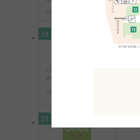
南館B1F
MAP
南館B1F
19
20
レディス
レディス
ノーリーズソフィー
コラー
テ
南館B1F
MAP
南館B1F
23
26