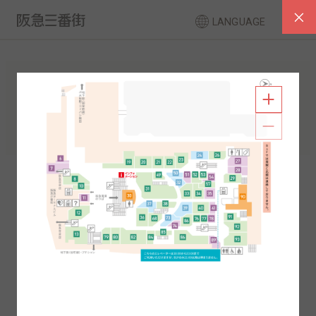
LANGUAGE
フロアガイド
南館
北館
2F
1F
2F
1F
B1
B2
B1
B2