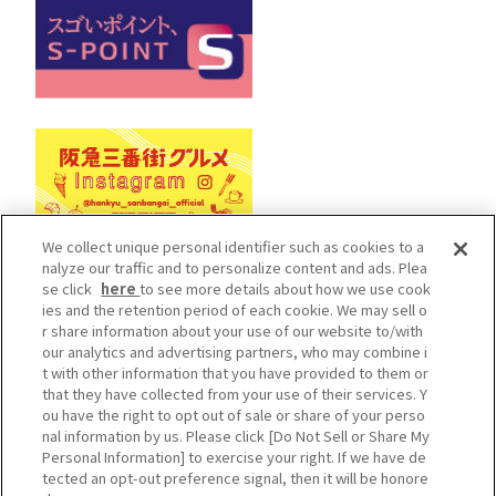
We collect unique personal identifier such as cookies to a
nalyze our traffic and to personalize content and ads. Plea
se click
here
to see more details about how we use cook
Cookieポリシー
ソーシャルメディアポリシー
ies and the retention period of each cookie. We may sell o
r share information about your use of our website to/with
プライバシーポリシー
our analytics and advertising partners, who may combine i
カスタマーハラスメントポリシー
t with other information that you have provided to them or
that they have collected from your use of their services. Y
施設従業員用サイト
ou have the right to opt out of sale or share of your perso
Do Not Sell or Share My Personal Information
nal information by us. Please click [Do Not Sell or Share My
Personal Information] to exercise your right. If we have de
cHankyu Sanbangai All Rights Reserved.
tected an opt-out preference signal, then it will be honore