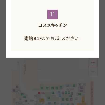
F
F
F
F
11
コスメキッチン
南館B1F
北館1F
までお越しください。
北館B1F
南館1F
までお越しください。
までお越しください。
北館B2F
までお越しください。
南館1F
までお越しください。
南館1F
までお越しください。
情報に敏感でアクティブな感性を持つファッションを
南館B1F
までお越しください。
メインとしたフロア。