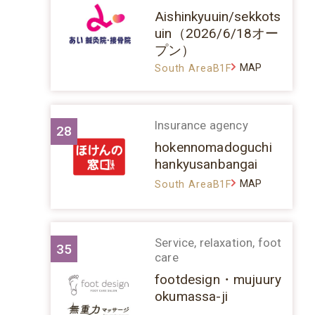
Aishinkyuuin/sekkots
uin（2026/6/18オー
プン）
MAP
South AreaB1F
Insurance agency
28
hokennomadoguchi
hankyusanbangai
MAP
South AreaB1F
Service, relaxation, foot
35
care
footdesign・mujuury
okumassa-ji