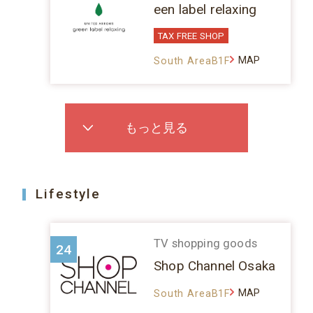
een label relaxing
TAX FREE SHOP
MAP
South AreaB1F
もっと見る
Lifestyle
TV shopping goods
24
Shop Channel Osaka
MAP
South AreaB1F