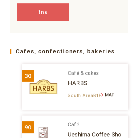
ไทย
Cafes, confectioners, bakeries
Café & cakes
30
HARBS
MAP
South AreaB1F
Café
90
Ueshima Coffee Sho