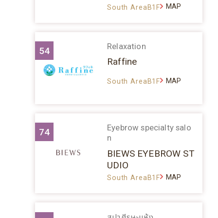
MAP
South AreaB1F
Relaxation
54
Raffine
MAP
South AreaB1F
Eyebrow specialty salo
74
n
BIEWS EYEBROW ST
UDIO
MAP
South AreaB1F
สปาศีรษะแห้ง