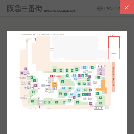
LANGUAGE
FLOOR GUIDE
South Area
North Area
2F
1F
2F
1F
B1
B2
B1
B2