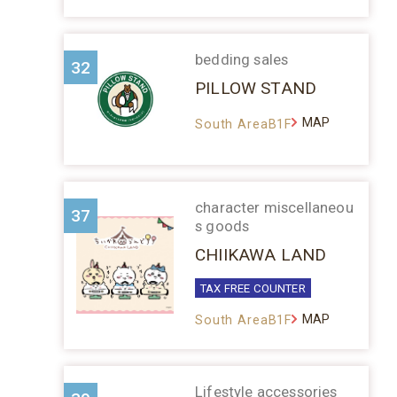
bedding sales
32
PILLOW STAND
MAP
South AreaB1F
character miscellaneou
37
s goods
CHIIKAWA LAND
TAX FREE COUNTER
MAP
South AreaB1F
Lifestyle accessories