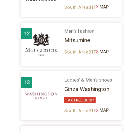
MAP
South AreaB1F
Men's fashion
12
Mitsumine
MAP
South AreaB1F
Ladies' & Men's shoes
13
Ginza Washington
TAX FREE SHOP
MAP
South AreaB1F