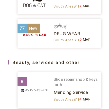
MAP
South AreaB1F
ชุดฟื้นฟู
77
DRUG WEAR
MAP
South AreaB1F
Beauty, services and other
Shoe repair shop & keys
6
mith
Mending Service
MAP
South AreaB1F