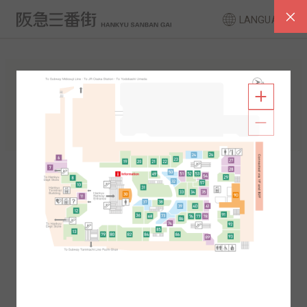
LANGUAGE
FLOOR GUIDE
South Area
North Area
2F
1F
2F
1F
B1
B2
B1
B2