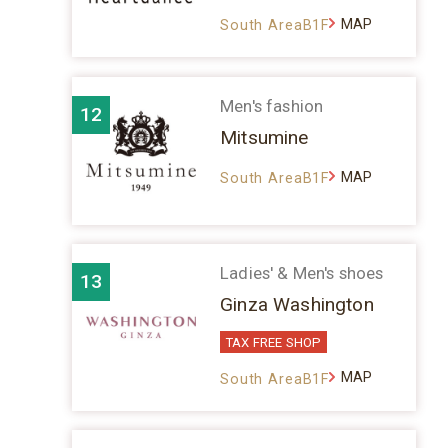
MAP
South AreaB1F
Men's fashion
12
Mitsumine
MAP
South AreaB1F
Ladies' & Men's shoes
13
Ginza Washington
TAX FREE SHOP
MAP
South AreaB1F