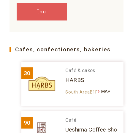
ไทย
Cafes, confectioners, bakeries
Café & cakes
30
HARBS
MAP
South AreaB1F
Café
90
Ueshima Coffee Sho