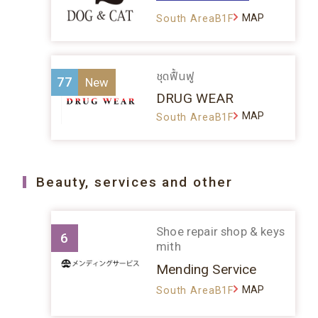
MAP
South AreaB1F
ชุดฟื้นฟู
77
DRUG WEAR
MAP
South AreaB1F
Beauty, services and other
Shoe repair shop & keys
6
mith
Mending Service
MAP
South AreaB1F