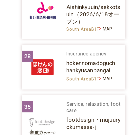
Aishinkyuuin/sekkots
uin（2026/6/18オー
プン）
MAP
South AreaB1F
Insurance agency
28
hokennomadoguchi
hankyusanbangai
MAP
South AreaB1F
Service, relaxation, foot
35
care
footdesign・mujuury
okumassa-ji