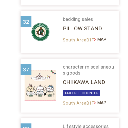
bedding sales
32
PILLOW STAND
MAP
South AreaB1F
character miscellaneou
37
s goods
CHIIKAWA LAND
TAX FREE COUNTER
MAP
South AreaB1F
Lifestyle accessories