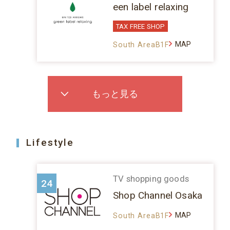
een label relaxing
TAX FREE SHOP
MAP
South AreaB1F
もっと見る
Lifestyle
TV shopping goods
24
Shop Channel Osaka
MAP
South AreaB1F