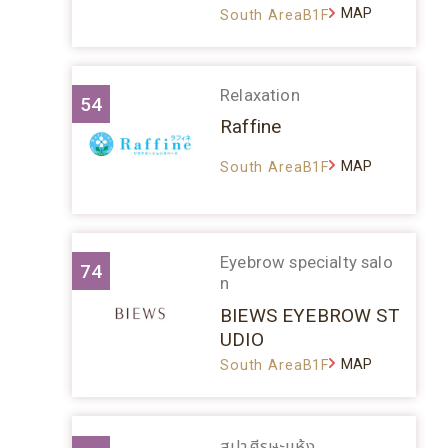
MAP
South AreaB1F
Relaxation
54
Raffine
MAP
South AreaB1F
Eyebrow specialty salo
74
n
BIEWS EYEBROW ST
UDIO
MAP
South AreaB1F
สปาศีรษะแห้ง