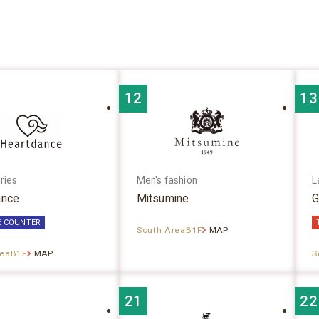
12
13
ries
Men's fashion
L
ance
Mitsumine
G
E COUNTER
South AreaB1F
MAP
reaB1F
MAP
S
21
22