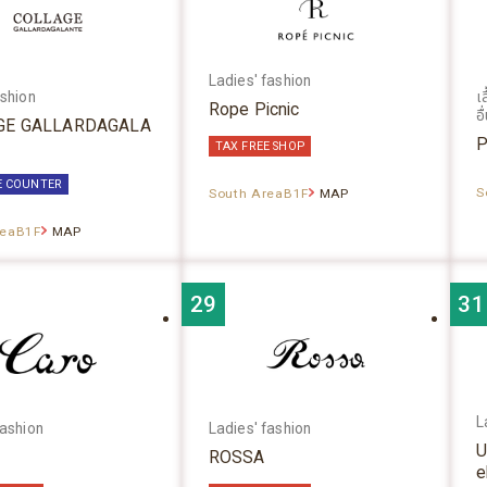
Ladies' fashion
ashion
เ
Rope Picnic
อื
GE GALLARDAGALA
P
TAX FREE SHOP
E COUNTER
S
South AreaB1F
MAP
reaB1F
MAP
29
31
L
fashion
Ladies' fashion
U
ROSSA
e