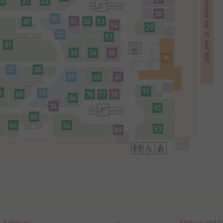
, bakeries
Fashion and f