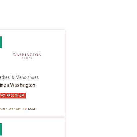
adies' & Men's shoes
inza Washington
TAX FREE SHOP
outh AreaB1F
MAP