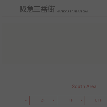
South Area
2F
1F
B1F