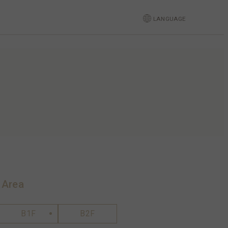
LANGUAGE
 Area
B1F
B2F