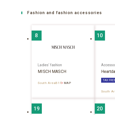
Fashion and fashion accessories
8
10
Ladies' fashion
Accesso
MISCH MASCH
Heartd
TAX FRE
South AreaB1F
MAP
South A
19
20