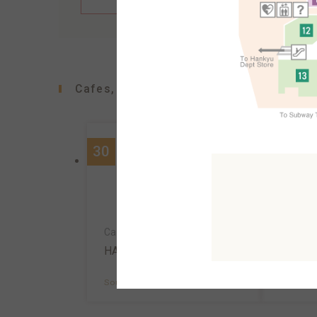
Cafes, confectioners, bakeries
30
90
Café
Café & cakes
Ueshim
HARBS
South A
South AreaB1F
MAP