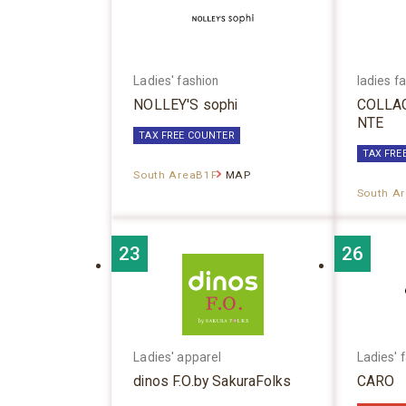
Ladies' fashion
ladies f
NOLLEY'S sophi
COLLA
NTE
TAX FREE COUNTER
TAX FRE
South AreaB1F
MAP
South A
23
26
Ladies' apparel
Ladies' 
dinos F.O.by SakuraFolks
CARO