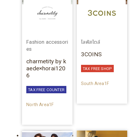
Fashion accessori
ไลฟ์สไตล์
es
3COINS
charmetity by k
aede×horai120
TAX FREE SHOP
6
South Area1F
TAX FREE COUNTER
North Area1F