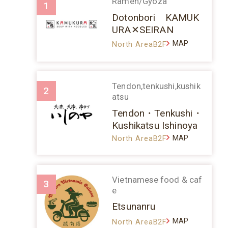
Ramen/Gyoza
1
Dotonbori KAMUK
URA✕SEIRAN
MAP
North AreaB2F
Tendon,tenkushi,kushik
2
atsu
Tendon・Tenkushi・
Kushikatsu Ishinoya
MAP
North AreaB2F
Vietnamese food & caf
3
e
Etsunanru
MAP
North AreaB2F