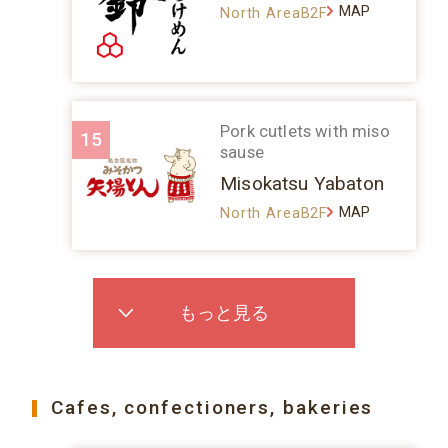
MAP
North AreaB2F
Pork cutlets with miso
15
sause
Misokatsu Yabaton
MAP
North AreaB2F
もっと見る
Cafes, confectioners, bakeries