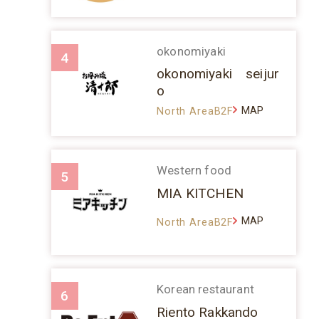
okonomiyaki
4
okonomiyaki seijur
o
MAP
North AreaB2F
Western food
5
MIA KITCHEN
MAP
North AreaB2F
Korean restaurant
6
Riento Rakkando