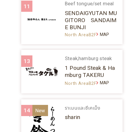
Beef tongue/set meal
11
SENDAIGYUTAN MU
GITORO SANDAIM
E BUNJI
MAP
North AreaB2F
Steak,hamburg steak
13
1 Pound Steak & Ha
mburg TAKERU
MAP
North AreaB2F
ราเมนและซึเคเม็ง
14
sharin