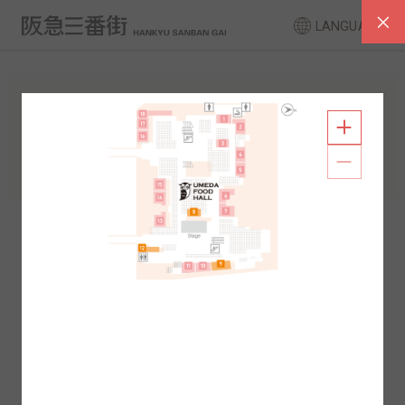
LANGUAGE
FLOOR GUIDE
South Area
North Area
2F
1F
2F
1F
B1
B2
B1
B2