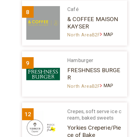
Café
8
& COFFEE MAISON
KAYSER
MAP
North AreaB2F
Hamburger
9
FRESHNESS BURGE
R
MAP
North AreaB2F
Crepes, soft serve ice c
12
ream, baked sweets
Yorkies Creperie/Pie
ce of Bake