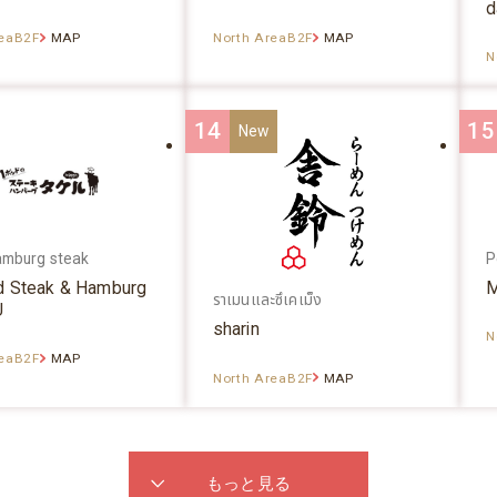
d
reaB2F
MAP
North AreaB2F
MAP
N
14
15
amburg steak
P
d Steak & Hamburg
M
ราเมนและซึเคเม็ง
U
sharin
N
reaB2F
MAP
North AreaB2F
MAP
もっと見る