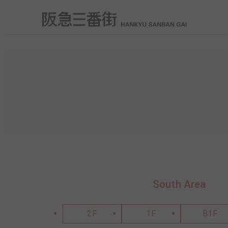
South Area
2F
1F
B1F