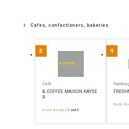
Cafes, confectioners, bakeries
8
9
Café
Hambur
& COFFEE MAISON KAYSE
FRESH
R
North A
North AreaB2F
MAP