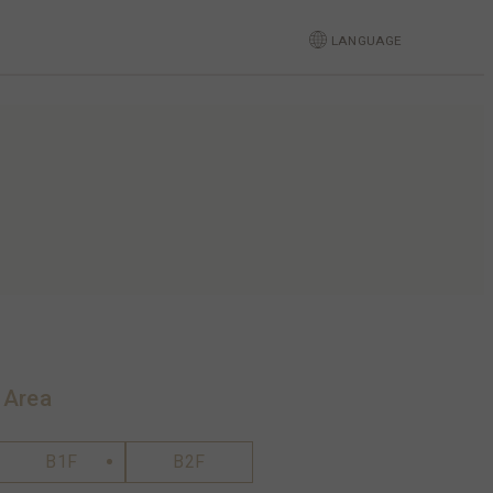
LANGUAGE
 Area
B1F
B2F