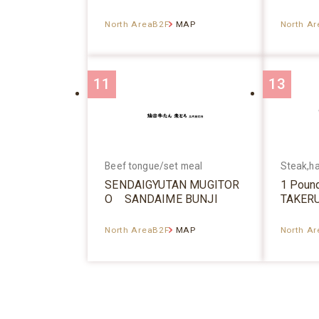
North AreaB2F
MAP
North A
11
13
Beef tongue/set meal
Steak,h
SENDAIGYUTAN MUGITOR
1 Poun
O SANDAIME BUNJI
TAKER
North AreaB2F
MAP
North A