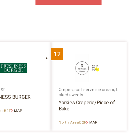
12
ger
Crepes, soft serve ice cream, b
aked sweets
NESS BURGER
Yorkies Creperie/Piece of
Bake
reaB2F
MAP
North AreaB2F
MAP