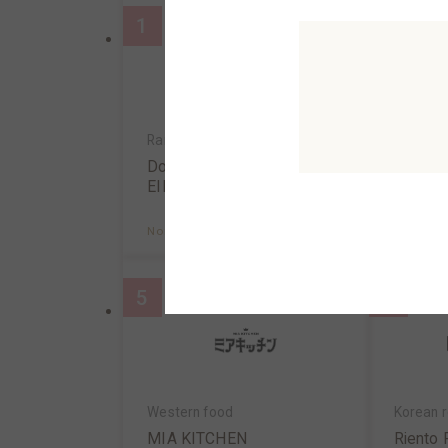
1
2
Ramen/Gyoza
Tendon,t
Dotonbori KAMUKURA✕S
Tendon
EIRAN
atsu Is
North AreaB2F
MAP
North A
5
6
Western food
Korean r
MIA KITCHEN
Riento