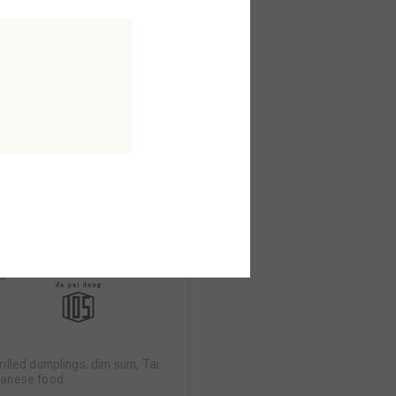
konomiyaki
konomiyaki seijuro
orth AreaB2F
MAP
rilled dumplings, dim sum, Tai
anese food