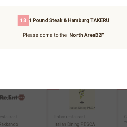
3
4
Please come to the north building B1F.
13
1 Pound Steak & Hamburg TAKERU
Please come to the north building 1F.
Please come to the
North AreaB2F
Please come to the north building B2F.
enkushi,kushikatsu
Vietnamese food & cafe
o
・Tenkushi・Kushik
Etsunanru
o
hinoya
North AreaB2F
MAP
N
reaB2F
MAP
Hankyu Koshonomachi
JIZO YOKOCHO
UMECHA KOJI
Please come to the south building 1F.
Please come to the south building 1F.
Please come to the south building 1F.
7
10
estaurant
Italian restaurant
G
w
 Rakkando
Italian Dining PESCA