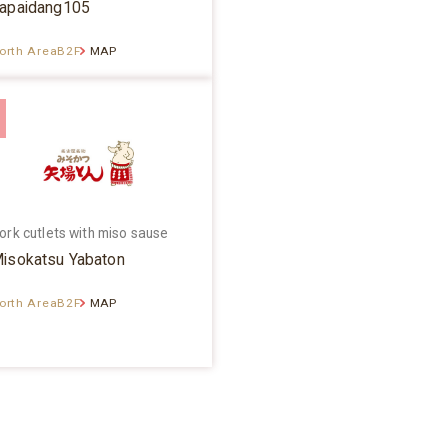
apaidang105
orth AreaB2F
MAP
ork cutlets with miso sause
isokatsu Yabaton
orth AreaB2F
MAP