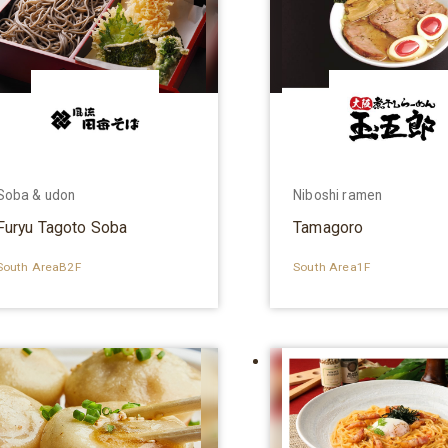
Soba & udon
Niboshi ramen
Furyu Tagoto Soba
Tamagoro
South AreaB2F
South Area1F