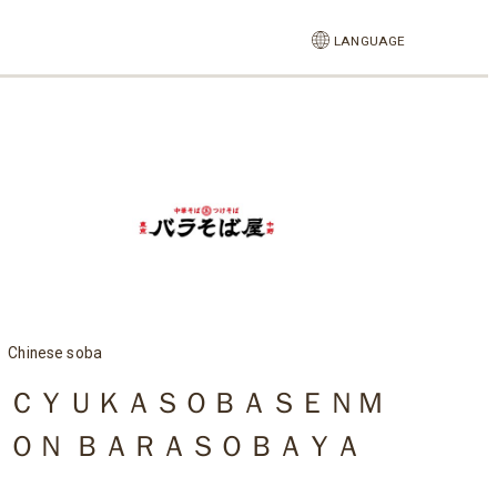
LANGUAGE
Chinese soba
ＣＹＵＫＡＳＯＢＡＳＥＮＭ
ＯＮ ＢＡＲＡＳＯＢＡＹＡ