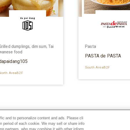
Grilled dumplings, dim sum, Tai
Pasta
wanese food
PASTA de PASTA
dapaidang105
South AreaB2F
North AreaB2F
ffic and to personalize content and ads. Please cli
n period of each cookie. We may sell or share info
sing partners, who may combine it with other inform