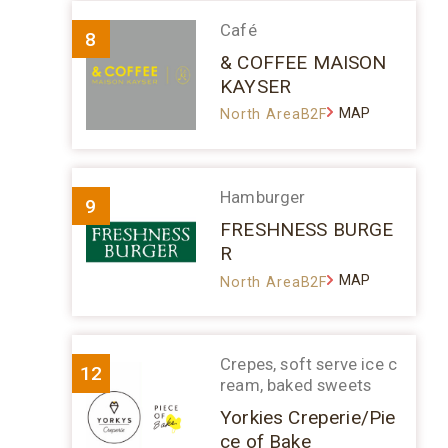
Café
8
& COFFEE MAISON
KAYSER
MAP
North AreaB2F
Hamburger
9
FRESHNESS BURGE
R
MAP
North AreaB2F
Crepes, soft serve ice c
12
ream, baked sweets
Yorkies Creperie/Pie
ce of Bake