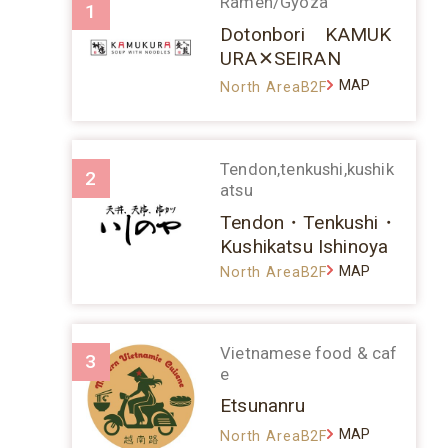
Ramen/Gyoza
1
Dotonbori KAMUK
URA✕SEIRAN
MAP
North AreaB2F
Tendon,tenkushi,kushik
2
atsu
Tendon・Tenkushi・
Kushikatsu Ishinoya
MAP
North AreaB2F
Vietnamese food & caf
3
e
Etsunanru
MAP
North AreaB2F