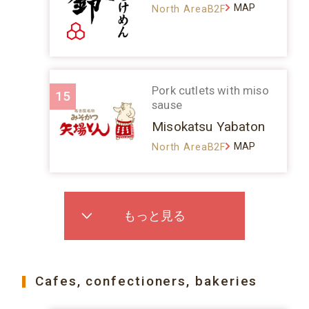
MAP
North AreaB2F
Pork cutlets with miso
15
sause
Misokatsu Yabaton
MAP
North AreaB2F
もっと見る
Cafes, confectioners, bakeries