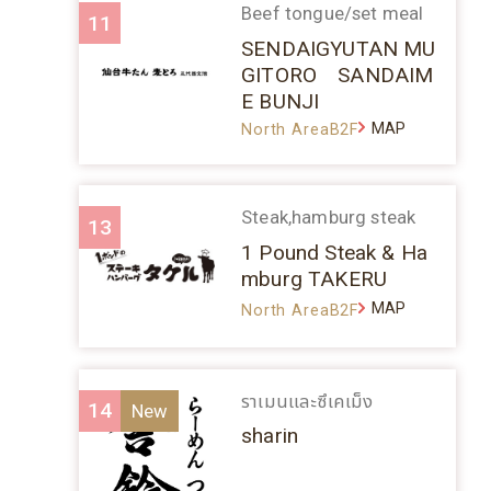
Beef tongue/set meal
11
SENDAIGYUTAN MU
GITORO SANDAIM
E BUNJI
MAP
North AreaB2F
Steak,hamburg steak
13
1 Pound Steak & Ha
mburg TAKERU
MAP
North AreaB2F
ราเมนและซึเคเม็ง
14
sharin