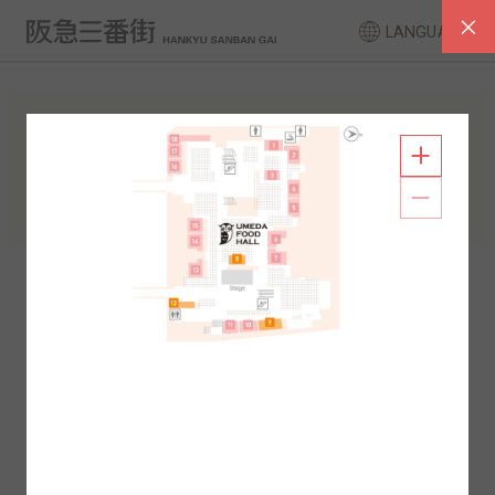
LANGUAGE
FLOOR GUIDE
South Area
North Area
2F
1F
2F
1F
B1
B2
B1
B2