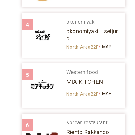
okonomiyaki
4
okonomiyaki seijur
o
MAP
North AreaB2F
Western food
5
MIA KITCHEN
MAP
North AreaB2F
Korean restaurant
6
Riento Rakkando