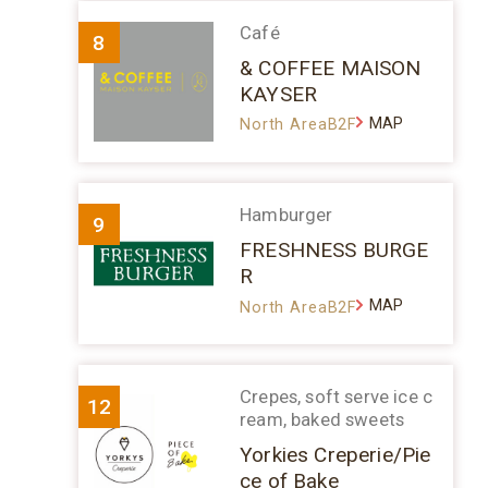
Café
8
& COFFEE MAISON
KAYSER
MAP
North AreaB2F
Hamburger
9
FRESHNESS BURGE
R
MAP
North AreaB2F
Crepes, soft serve ice c
12
ream, baked sweets
Yorkies Creperie/Pie
ce of Bake