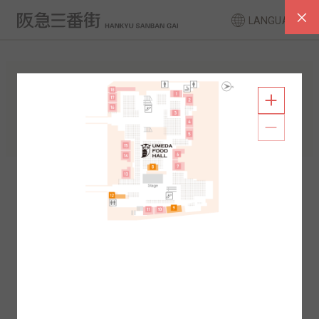
LANGUAGE
FLOOR GUIDE
South Area
North Area
2F
1F
2F
1F
B1
B2
B1
B2