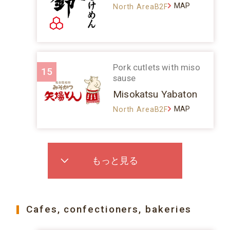
MAP
North AreaB2F
Pork cutlets with miso
15
sause
Misokatsu Yabaton
MAP
North AreaB2F
もっと見る
Cafes, confectioners, bakeries