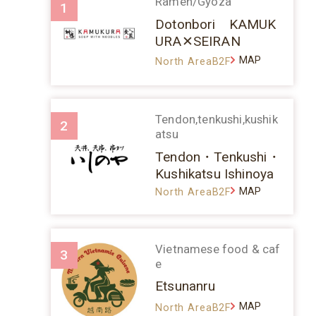
Ramen/Gyoza
1
Dotonbori KAMUK
URA✕SEIRAN
MAP
North AreaB2F
Tendon,tenkushi,kushik
2
atsu
Tendon・Tenkushi・
Kushikatsu Ishinoya
MAP
North AreaB2F
Vietnamese food & caf
3
e
Etsunanru
MAP
North AreaB2F