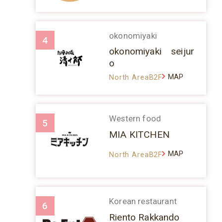
okonomiyaki
4
okonomiyaki seijur
o
MAP
North AreaB2F
Western food
5
MIA KITCHEN
MAP
North AreaB2F
Korean restaurant
6
Riento Rakkando