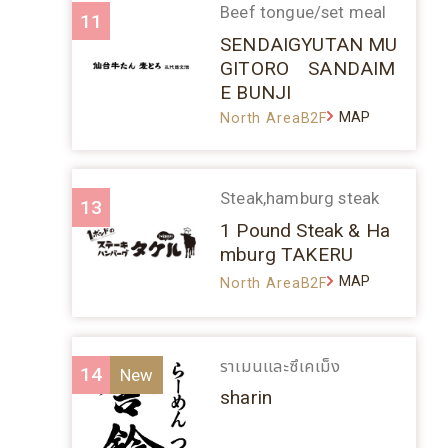
Beef tongue/set meal
11
SENDAIGYUTAN MU
GITORO SANDAIM
E BUNJI
MAP
North AreaB2F
Steak,hamburg steak
13
1 Pound Steak & Ha
mburg TAKERU
MAP
North AreaB2F
ราเมนและซึเคเม็ง
14
sharin