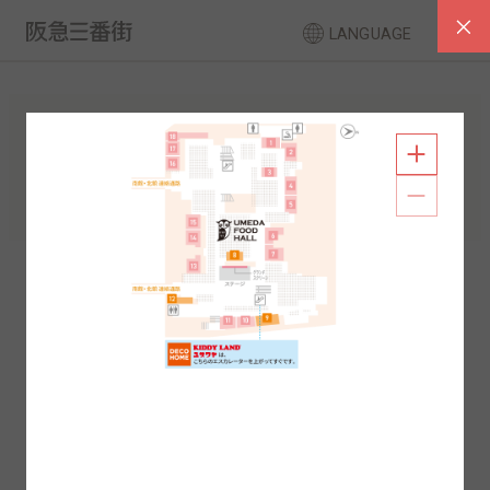
LANGUAGE
フロアガイド
南館
北館
2F
1F
2F
1F
B1
B2
B1
B2