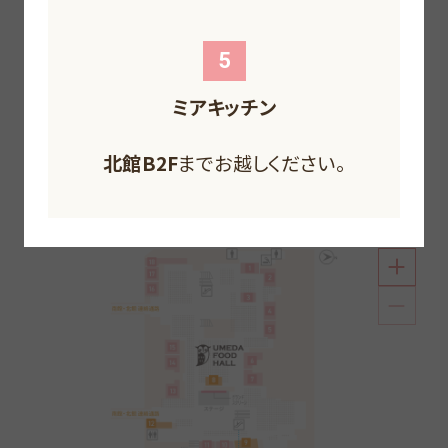
F
F
F
F
5
ミアキッチン
北館B2F
北館1F
までお越しください。
北館B1F
南館1F
までお越しください。
までお越しください。
北館B2F
までお越しください。
南館1F
までお越しください。
南館1F
までお越しください。
個性溢れる5つの空間で美味しいを叶えるフードホー
北館B2F
までお越しください。
ル。