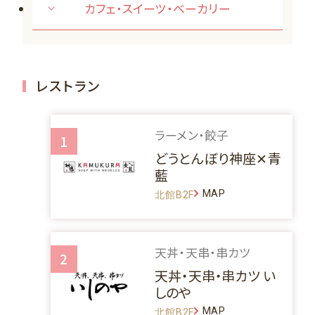
カフェ・スイーツ・ベーカリー
レストラン
ラーメン・餃子
1
どうとんぼり神座✕青
藍
MAP
北館B2F
天丼・天串・串カツ
2
天丼・天串・串カツ い
しのや
MAP
北館B2F