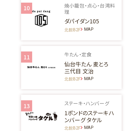
焼小籠包・点心・台湾料
10
理
ダパイダン105
MAP
北館B2F
牛たん・定食
11
仙台牛たん 麦とろ
三代目 文治
MAP
北館B2F
ステーキ・ハンバーグ
13
1ポンドのステーキハ
ンバーグ タケル
MAP
北館B2F