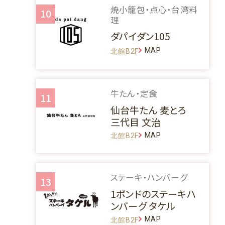
焼小籠包・点心・台湾料
10
理
ダパイダン105
MAP
北館B2F
牛たん・定食
11
仙台牛たん 麦とろ
三代目 文治
MAP
北館B2F
ステーキ・ハンバーグ
13
1ポンドのステーキハ
ンバーグ タケル
MAP
北館B2F