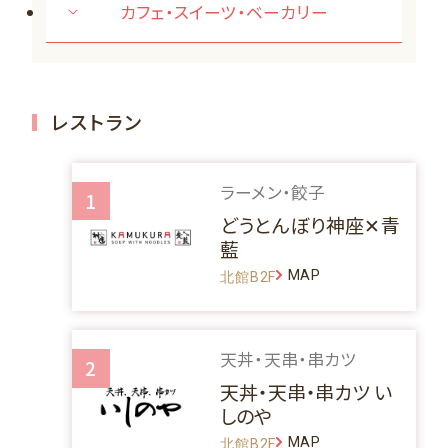
カフェ・スイーツ・ベーカリー
レストラン
ラーメン・餃子
1
どうとんぼり神座✕青
藍
MAP
北館B2F
天丼・天串・串カツ
2
天丼・天串・串カツ い
しのや
MAP
北館B2F