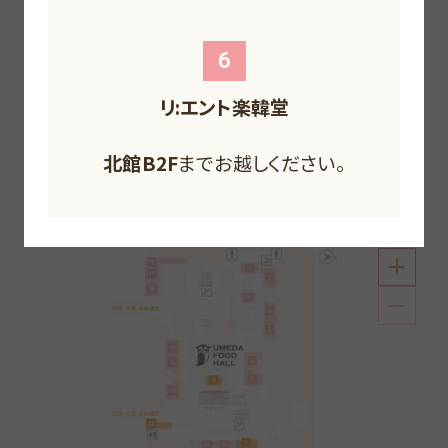
F
F
F
F
6
リ:エント楽韓堂
北館B2F
北館1F
までお越しください。
北館B1F
南館1F
までお越しください。
までお越しください。
北館B2F
までお越しください。
南館1F
までお越しください。
南館1F
までお越しください。
個性溢れる5つの空間で美味しいを叶えるフードホー
北館B2F
までお越しください。
ル。