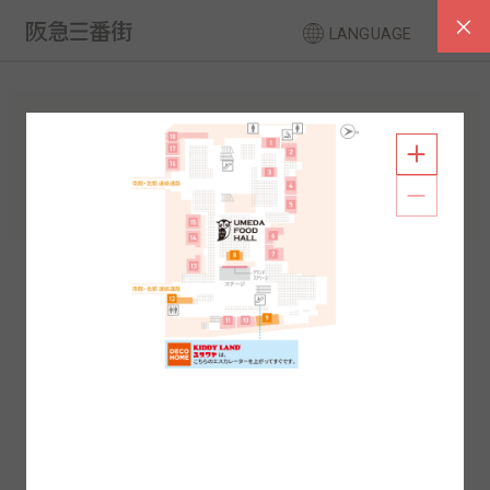
LANGUAGE
フロアガイド
南館
北館
2F
1F
2F
1F
B1
B2
B1
B2