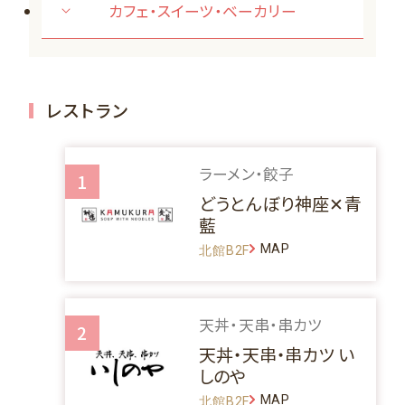
カフェ・スイーツ・ベーカリー
レストラン
ラーメン・餃子
1
どうとんぼり神座✕青
藍
MAP
北館B2F
天丼・天串・串カツ
2
天丼・天串・串カツ い
しのや
MAP
北館B2F