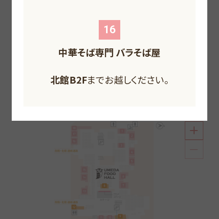
F
F
F
F
16
中華そば専門 バラそば屋
北館B2F
北館1F
までお越しください。
北館B1F
南館1F
までお越しください。
までお越しください。
北館B2F
までお越しください。
南館1F
までお越しください。
南館1F
までお越しください。
個性溢れる5つの空間で美味しいを叶えるフードホー
北館B2F
までお越しください。
ル。