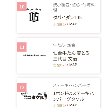
焼小籠包・点心・台湾料
10
理
ダパイダン105
MAP
北館B2F
牛たん・定食
11
仙台牛たん 麦とろ
三代目 文治
MAP
北館B2F
ステーキ・ハンバーグ
13
1ポンドのステーキハ
ンバーグ タケル
MAP
北館B2F