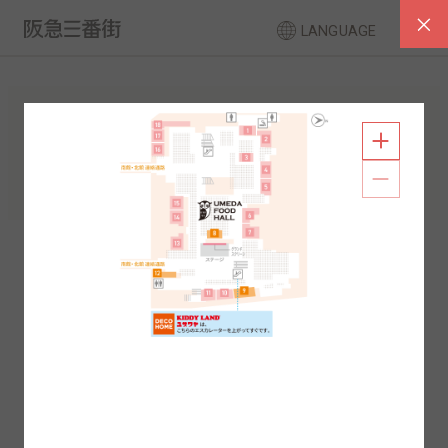
LANGUAGE
フロアガイド
南館
北館
2F
1F
2F
1F
B1
B2
B1
B2