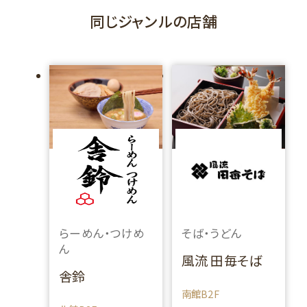
同じジャンルの店舗
らーめん・つけめ
そば・うどん
ん
風流 田毎そば
舎鈴
南館B2F