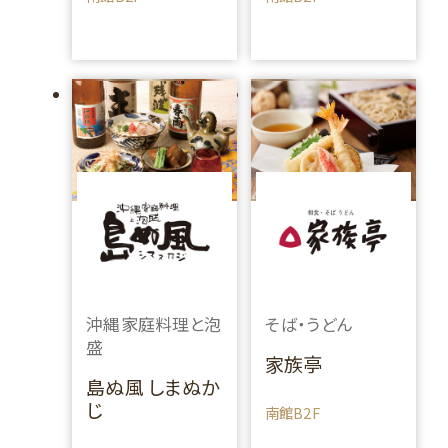
沖縄家庭料理と泡
そば・うどん
盛
家族亭
島ぬ風 しまぬか
じ
南館B2F