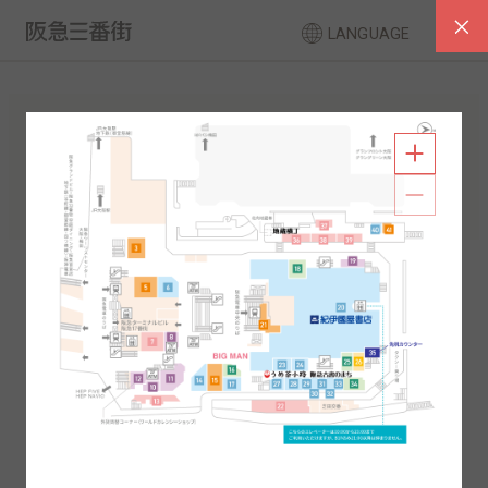
LANGUAGE
フロアガイド
南館
北館
2F
1F
2F
1F
B1
B2
B1
B2