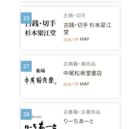
古銭・切手
23
古銭・切手 杉本梁江
堂
MAP
南館1F
古典籍・美術品
27
中尾松泉堂書店
MAP
南館1F
古書籍・古美術品
28
りーちあーと