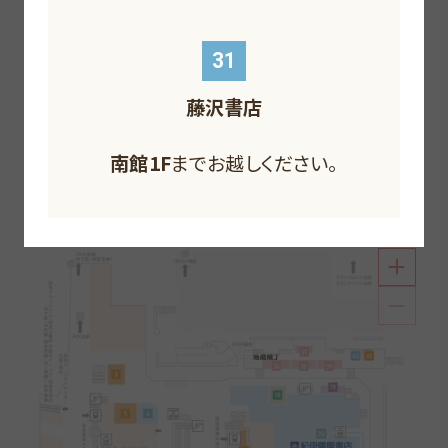
F
F
F
F
31
藤沢書店
南館1F
北館1F
までお越しください。
北館B1F
南館1F
までお越しください。
までお越しください。
北館B2F
までお越しください。
南館1F
までお越しください。
南館1F
までお越しください。
話題の書籍をはじめ雑貨やグルメも楽しめる充実し
南館1F
までお越しください。
たフロア。