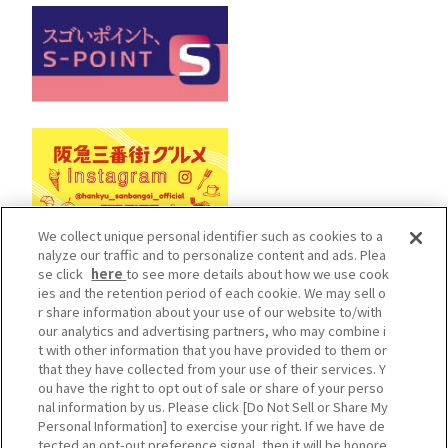
We collect unique personal identifier such as cookies to a
nalyze our traffic and to personalize content and ads. Plea
se click
here
to see more details about how we use cook
Cookieポリシー
ソーシャルメディアポリシー
ies and the retention period of each cookie. We may sell o
r share information about your use of our website to/with
プライバシーポリシー
our analytics and advertising partners, who may combine i
カスタマーハラスメントポリシー
t with other information that you have provided to them or
that they have collected from your use of their services. Y
施設従業員用サイト
ou have the right to opt out of sale or share of your perso
Do Not Sell or Share My Personal Information
nal information by us. Please click [Do Not Sell or Share My
Personal Information] to exercise your right. If we have de
cHankyu Sanbangai All Rights Reserved.
tected an opt-out preference signal, then it will be honore