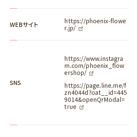
https://phoenix-flowe
WEBサイト
r.jp/
https://www.instagra
m.com/phoenix_flow
ershop/
SNS
https://page.line.me/f
zn4044d?oat__id=445
9014&openQrModal=
true