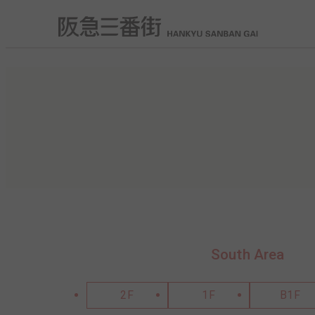
South Area
2F
1F
B1F