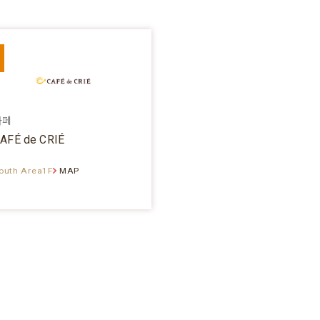
카페
AFÉ de CRIÉ
outh Area1F
MAP