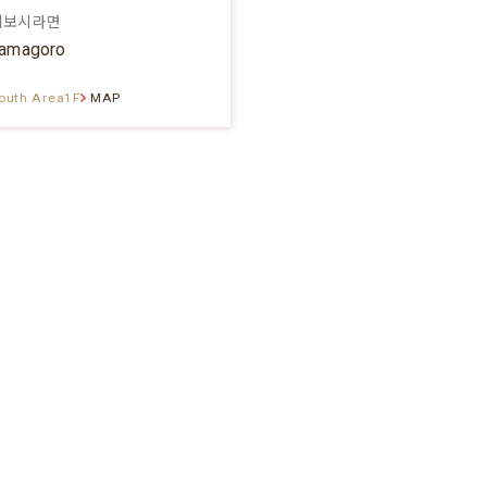
니보시라면
amagoro
outh Area1F
MAP