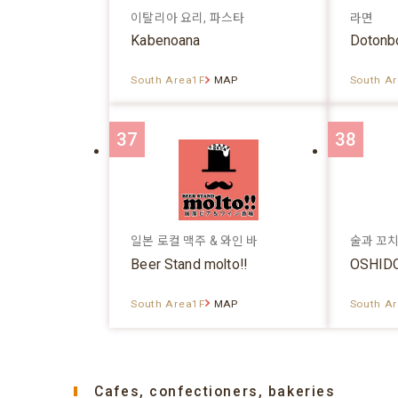
이탈리아 요리, 파스타
라면
Kabenoana
Dotonb
South Area1F
MAP
South A
37
38
일본 로컬 맥주 & 와인 바
술과 꼬
Beer Stand molto!!
OSHID
South Area1F
MAP
South A
Cafes, confectioners, bakeries