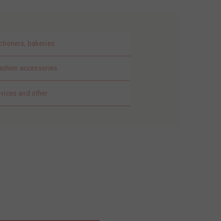
ctioners, bakeries
ashion accessories
rvices and other