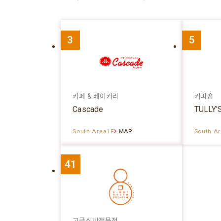
3
5
카페 & 베이커리
커피숍
Cascade
TULLY'
South Area1F
MAP
South A
41
고급식빵전문점