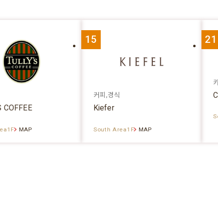
15
21
C
커피,경식
S COFFEE
Kiefer
S
rea1F
MAP
South Area1F
MAP