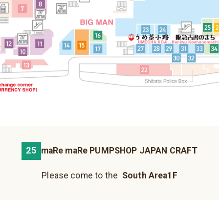
Fureai Hiroba
Please come to the north building B1F.
简体中文
한국어
Please come to the north building 1F.
Please come to the north building B2F.
25
maRe maRe PUMPSHOP JAPAN CRAFT
Hankyu Koshonomachi
JIZO YOKOCHO
UMECHA KOJI
22
36
Please come to the
South Area1F
Please come to the south building 1F.
Please come to the south building 1F.
Please come to the south building 1F.