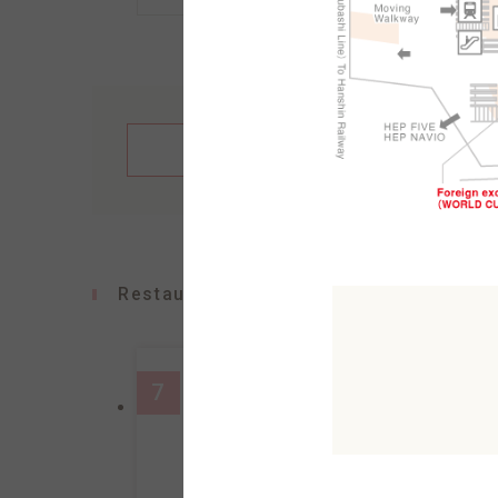
繁體中文
English
Restaurants
7
13