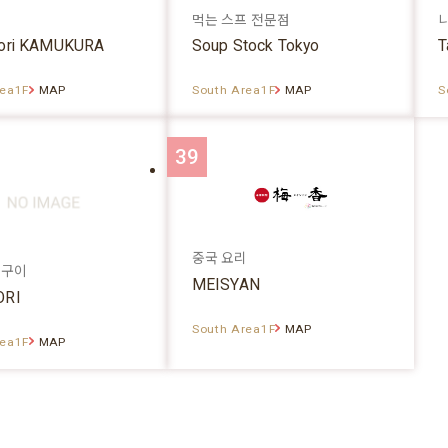
먹는 스프 전문점
ori KAMUKURA
Soup Stock Tokyo
T
rea1F
MAP
South Area1F
MAP
S
39
중국 요리
치구이
MEISYAN
ORI
South Area1F
MAP
rea1F
MAP