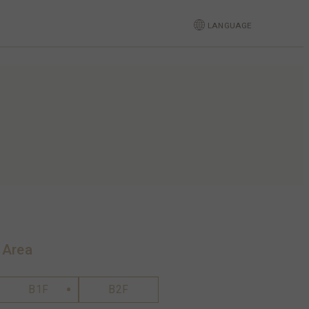
LANGUAGE
 Area
B1F
B2F