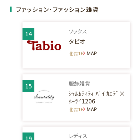
ファッション・ファッション雑貨
ソックス
14
タビオ
MAP
北館1F
服飾雑貨
15
ｼｬﾙﾑﾃｨﾃｨ ﾊﾞｲ ｶｴﾃﾞ×
ﾎｰﾗｲ1206
MAP
北館1F
レディス
19