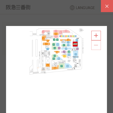
LANGUAGE
フロアガイド
南館
北館
2F
1F
2F
1F
B1
B2
B1
B2