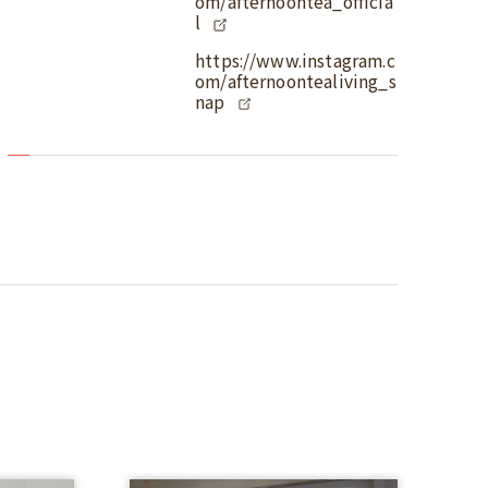
om/afternoontea_officia
l
https://www.instagram.c
om/afternoontealiving_s
nap