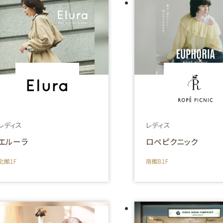
レディス
レディス
エルーラ
ロペピクニック
北館1F
南館B1F