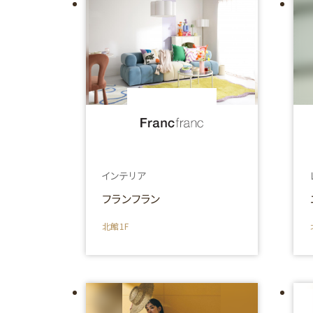
インテリア
フランフラン
北館1F