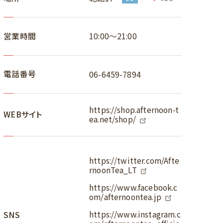
営業時間
10:00～21:00
電話番号
06-6459-7894
https://shop.afternoon-t
WEBサイト
ea.net/shop/
https://twitter.com/Afte
rnoonTea_LT
https://www.facebook.c
om/afternoontea.jp
https://www.instagram.c
SNS