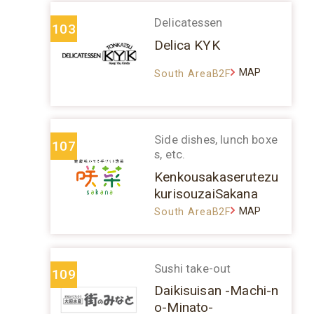
Delicatessen
103
Delica KYK
MAP
South AreaB2F
Side dishes, lunch boxe
107
s, etc.
Kenkousakaserutezu
kurisouzaiSakana
MAP
South AreaB2F
Sushi take-out
109
Daikisuisan -Machi-n
o-Minato-