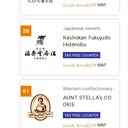
MAP
South AreaB2F
Japanese sweets
58
Kashokan Fukujudo
Hidenobu
TAX FREE COUNTER
MAP
South AreaB2F
Western confectionery
61
AUNT STELLA's CO
OKIE
TAX FREE COUNTER
MAP
South AreaB2F