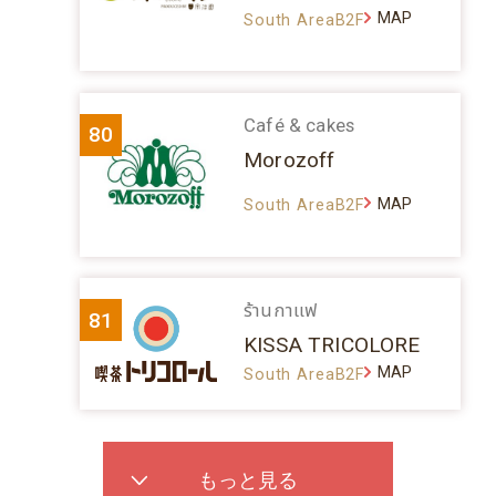
MAP
South AreaB2F
Café & cakes
80
Morozoff
MAP
South AreaB2F
ร้านกาแฟ
81
KISSA TRICOLORE
MAP
South AreaB2F
もっと見る