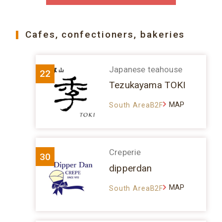
Cafes, confectioners, bakeries
Japanese teahouse
22
Tezukayama TOKI
MAP
South AreaB2F
Creperie
30
dipperdan
MAP
South AreaB2F