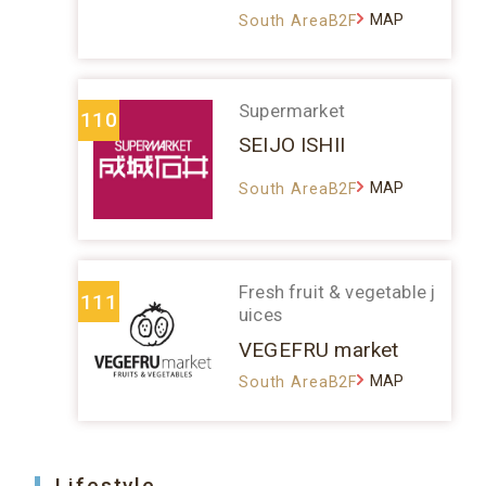
MAP
South AreaB2F
Supermarket
110
SEIJO ISHII
MAP
South AreaB2F
Fresh fruit & vegetable j
111
uices
VEGEFRU market
MAP
South AreaB2F
Lifestyle