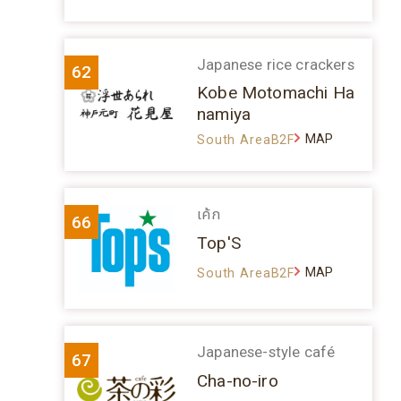
Japanese rice crackers
62
Kobe Motomachi Ha
namiya
MAP
South AreaB2F
เค้ก
66
Top'S
MAP
South AreaB2F
Japanese-style café
67
Cha-no-iro