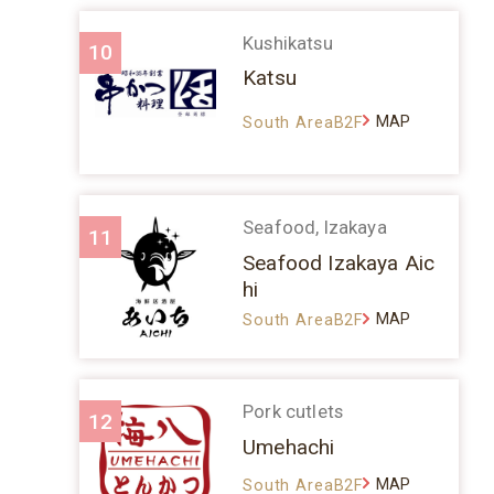
Kushikatsu
10
Katsu
MAP
South AreaB2F
Seafood, Izakaya
11
Seafood Izakaya Aic
hi
MAP
South AreaB2F
Pork cutlets
12
Umehachi
MAP
South AreaB2F