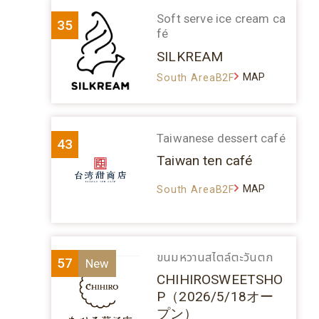
Soft serve ice cream ca
35
fé
SILKREAM
MAP
South AreaB2F
Taiwanese dessert café
43
Taiwan ten café
MAP
South AreaB2F
ขนมหวานสไตล์ตะวันตก
57
CHIHIROSWEETSHO
P（2026/5/18オー
プン）