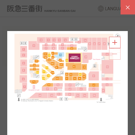
LANGUAGE
FLOOR GUIDE
South Area
North Area
2F
1F
2F
1F
B1
B2
B1
B2