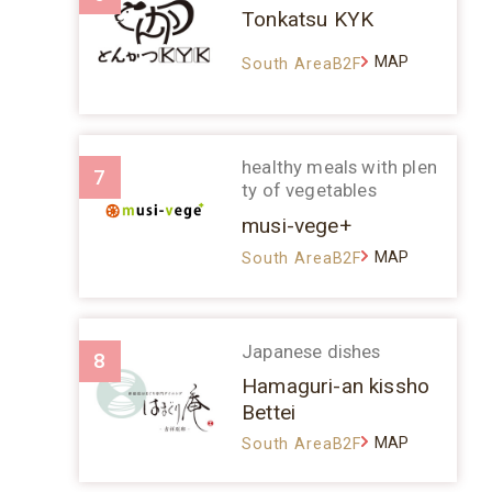
Tonkatsu KYK
MAP
South AreaB2F
healthy meals with plen
7
ty of vegetables
musi-vege+
MAP
South AreaB2F
Japanese dishes
8
Hamaguri-an kissho
Bettei
MAP
South AreaB2F