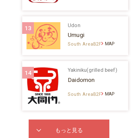
Udon
13
Umugi
MAP
South AreaB2F
Yakiniku(grilled beef)
14
Daidomon
MAP
South AreaB2F
もっと見る