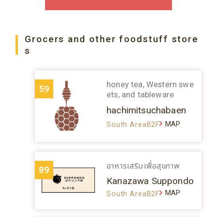
Grocers and other foodstuff store
s
honey tea, Western swe
59
ets, and tableware
hachimitsuchabaen
MAP
South AreaB2F
อาหารเสริมเพื่อสุขภาพ
89
Kanazawa Suppondo
MAP
South AreaB2F