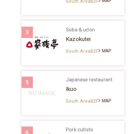
MAP
South AreaB2F
Soba & udon
3
Kazokutei
MAP
South AreaB2F
Japanese restaurant
5
Ikuo
MAP
South AreaB2F
Pork cutlets
6