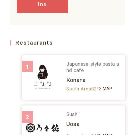
ไทย
Restaurants
Japanese-style pasta a
1
nd cafe
Konana
MAP
South AreaB2F
Sushi
2
Uosa