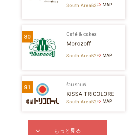
MAP
South AreaB2F
Café & cakes
80
Morozoff
MAP
South AreaB2F
ร้านกาแฟ
81
KISSA TRICOLORE
MAP
South AreaB2F
もっと見る