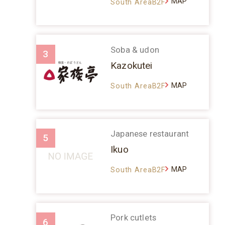
MAP
South AreaB2F
Soba & udon
3
Kazokutei
MAP
South AreaB2F
Japanese restaurant
5
Ikuo
MAP
South AreaB2F
Pork cutlets
6