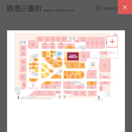
LANGUAGE
FLOOR GUIDE
South Area
North Area
2F
1F
2F
1F
B1
B2
B1
B2