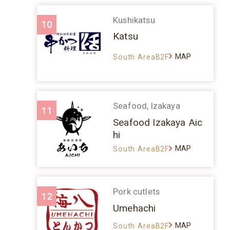
Kushikatsu
10
Katsu
MAP
South AreaB2F
Seafood, Izakaya
11
Seafood Izakaya Aic
hi
MAP
South AreaB2F
Pork cutlets
12
Umehachi
MAP
South AreaB2F