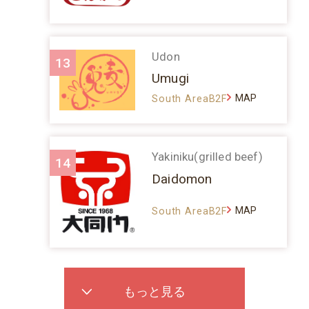
Udon
13
Umugi
MAP
South AreaB2F
Yakiniku(grilled beef)
14
Daidomon
MAP
South AreaB2F
もっと見る