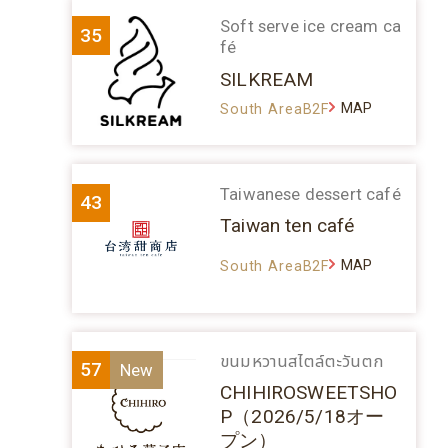
Soft serve ice cream ca
35
fé
SILKREAM
MAP
South AreaB2F
Taiwanese dessert café
43
Taiwan ten café
MAP
South AreaB2F
ขนมหวานสไตล์ตะวันตก
57
CHIHIROSWEETSHO
P（2026/5/18オー
プン）