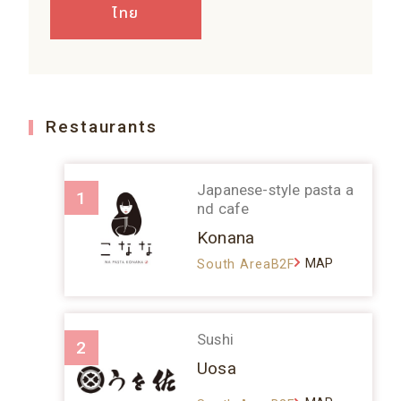
ไทย
Restaurants
Japanese-style pasta a
1
nd cafe
Konana
MAP
South AreaB2F
Sushi
2
Uosa