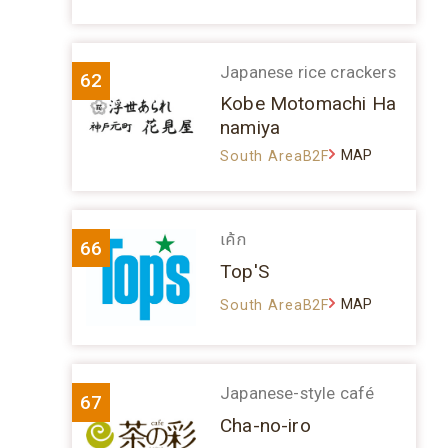
Japanese rice crackers
62
Kobe Motomachi Ha
namiya
MAP
South AreaB2F
เค้ก
66
Top'S
MAP
South AreaB2F
Japanese-style café
67
Cha-no-iro