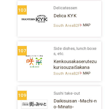
Delicatessen
103
Delica KYK
MAP
South AreaB2F
Side dishes, lunch boxe
107
s, etc.
Kenkousakaserutezu
kurisouzaiSakana
MAP
South AreaB2F
Sushi take-out
109
Daikisuisan -Machi-n
o-Minato-