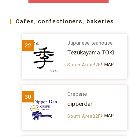
Cafes, confectioners, bakeries
Japanese teahouse
22
Tezukayama TOKI
MAP
South AreaB2F
Creperie
30
dipperdan
MAP
South AreaB2F