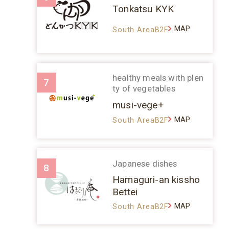
Tonkatsu KYK
MAP
South AreaB2F
healthy meals with plen
7
ty of vegetables
musi-vege+
MAP
South AreaB2F
Japanese dishes
8
Hamaguri-an kissho
Bettei
MAP
South AreaB2F