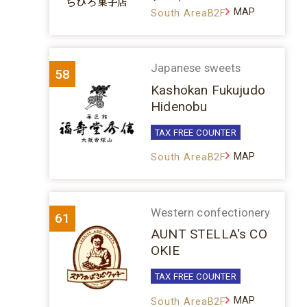
MAP
South AreaB2F
Japanese sweets
58
Kashokan Fukujudo
Hidenobu
TAX FREE COUNTER
MAP
South AreaB2F
Western confectionery
61
AUNT STELLA's CO
OKIE
TAX FREE COUNTER
MAP
South AreaB2F