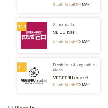
MAP
South AreaB2F
Supermarket
110
SEIJO ISHII
MAP
South AreaB2F
Fresh fruit & vegetable j
111
uices
VEGEFRU market
MAP
South AreaB2F
Lifestyle