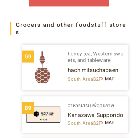
Grocers and other foodstuff store
s
honey tea, Western swe
59
ets, and tableware
hachimitsuchabaen
MAP
South AreaB2F
อาหารเสริมเพื่อสุขภาพ
89
Kanazawa Suppondo
MAP
South AreaB2F