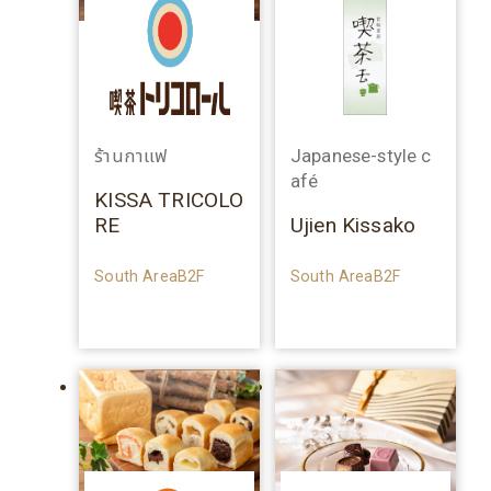
ร้านกาแฟ
Japanese-style c
afé
KISSA TRICOLO
RE
Ujien Kissako
South AreaB2F
South AreaB2F