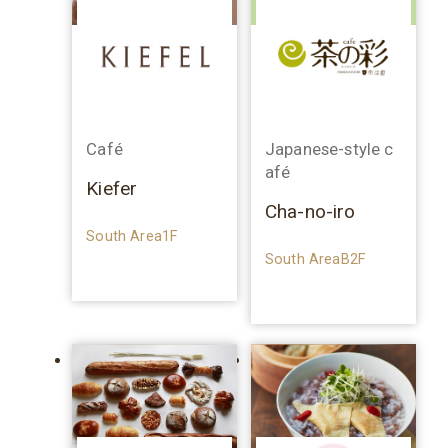
Café
Japanese-style c
afé
Kiefer
Cha-no-iro
South Area1F
South AreaB2F