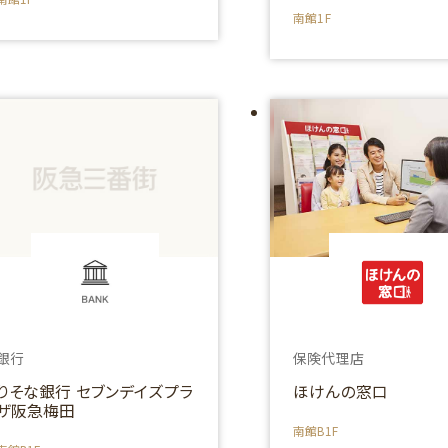
南館1F
銀行
保険代理店
りそな銀行 セブンデイズプラ
ほけんの窓口
ザ阪急梅田
南館B1F