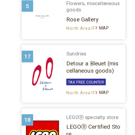
Flowers, miscellaneous
5
goods
Rose Gallery
MAP
North Area1F
Sundries
17
Detour a Bleuet (mis
cellaneous goods)
TAX FREE COUNTER
MAP
North Area1F
LEGOⓇ specialty store
18
LEGOⓇ Certified Sto
re