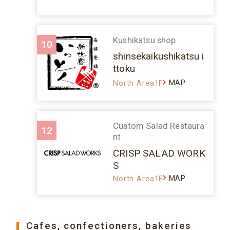
Kushikatsu shop
10
shinsekaikushikatsu i
ttoku
MAP
North Area1F
Custom Salad Restaura
12
nt
CRISP SALAD WORK
S
MAP
North Area1F
Cafes, confectioners, bakeries