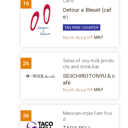
Café
16
Detour a Bleuet (caf
e）
TAX FREE COUNTER
MAP
North Area1F
Sales of soy milk produ
26
cts and drink bar
SEIICHIROTONYU＆c
afe
MAP
North Area1F
Mexican-style fast foo
36
d