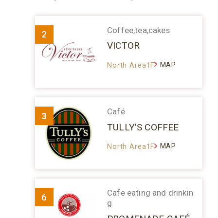
Coffee,tea,cakes
2
VICTOR
MAP
North Area1F
Café
3
TULLY'S COFFEE
MAP
North Area1F
Cafe eating and drinkin
6
g