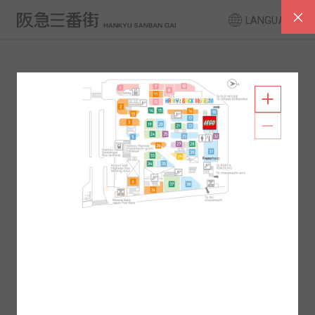
LANGUAGE
FLOOR GUIDE
South Area
North Area
2F
1F
2F
1F
B1
B2
B1
B2