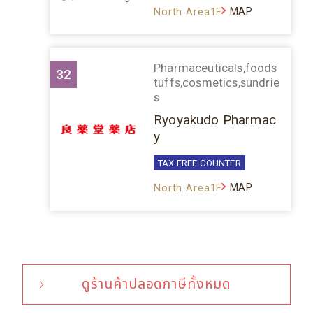
MAP
North Area1F
Pharmaceuticals,foods
32
tuffs,cosmetics,sundrie
s
Ryoyakudo Pharmac
y
TAX FREE COUNTER
MAP
North Area1F
ดูร้านค้าปลอดภาษีทั้งหมด