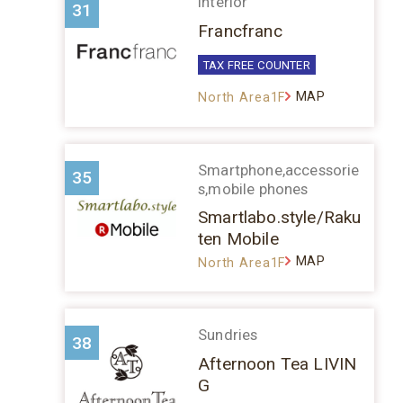
Interior
31
Francfranc
TAX FREE COUNTER
MAP
North Area1F
Smartphone,accessorie
35
s,mobile phones
Smartlabo.style/Raku
ten Mobile
MAP
North Area1F
Sundries
38
Afternoon Tea LIVIN
G