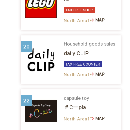
TAX FREE SHOP
MAP
North Area1F
Household goods sales
20
daily CLIP
TAX FREE COUNTER
MAP
North Area1F
capsule toy
22
＃Cーpla
MAP
North Area1F