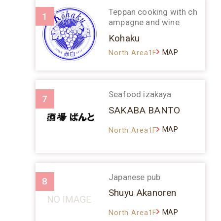
Teppan cooking with ch
1
ampagne and wine
Kohaku
MAP
North Area1F
Seafood izakaya
7
SAKABA BANTO
MAP
North Area1F
Japanese pub
8
Shuyu Akanoren
MAP
North Area1F