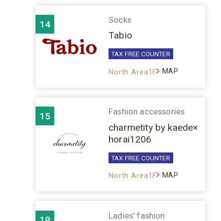
Socks
14
Tabio
TAX FREE COUNTER
MAP
North Area1F
Fashion accessories
15
charmetity by kaede×
horai1206
TAX FREE COUNTER
MAP
North Area1F
Ladies' fashion
19