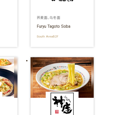
荞麦面、乌冬面
Furyu Tagoto Soba
South AreaB2F