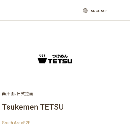
LANGUAGE
蘸汁面、日式拉面
Tsukemen TETSU
South AreaB2F