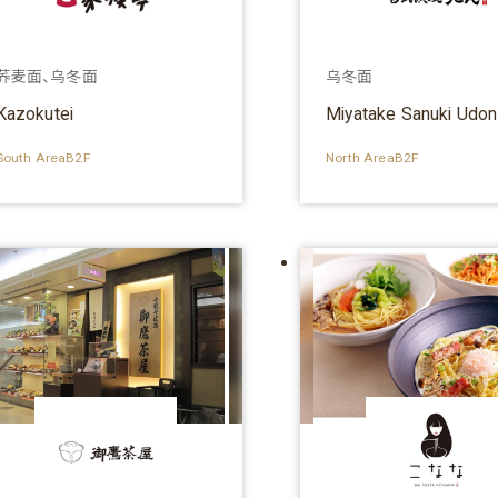
荞麦面、乌冬面
乌冬面
Kazokutei
Miyatake Sanuki Udon
South AreaB2F
North AreaB2F