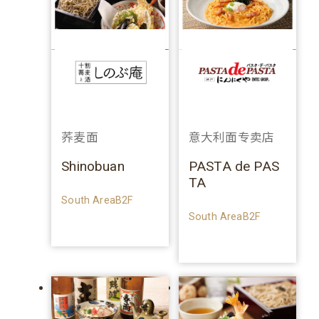
荞麦面
意大利面专卖店
Shinobuan
PASTA de PAS
TA
South AreaB2F
South AreaB2F