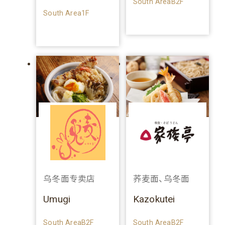
South AreaB2F
South Area1F
乌冬面专卖店
荞麦面、乌冬面
Umugi
Kazokutei
South AreaB2F
South AreaB2F