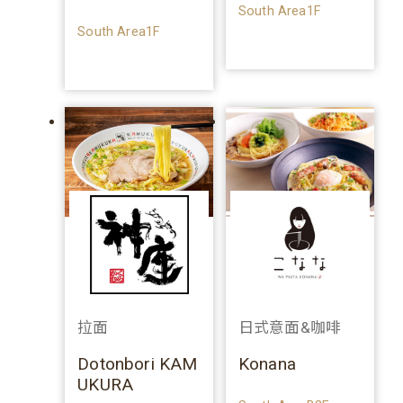
South Area1F
South Area1F
拉面
日式意面&咖啡
Dotonbori KAM
Konana
UKURA