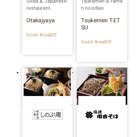
Soba & Japanese
Tsukemen & rame
restaurant
n noodles
Otakajyaya
Tsukemen TET
SU
South AreaB2F
South AreaB2F