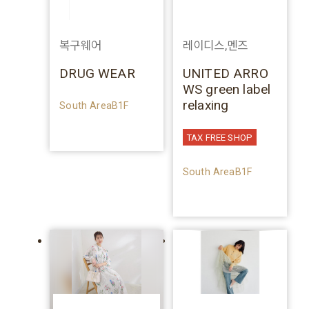
복구웨어
레이디스,멘즈
DRUG WEAR
UNITED ARRO
WS green label
relaxing
South AreaB1F
TAX FREE SHOP
South AreaB1F