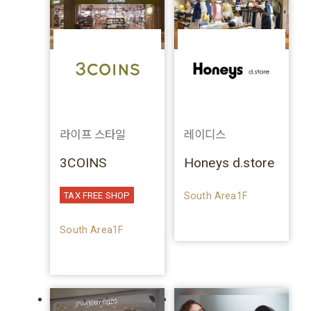
라이프 스타일
레이디스
3COINS
Honeys d.store
South Area1F
TAX FREE SHOP
South Area1F