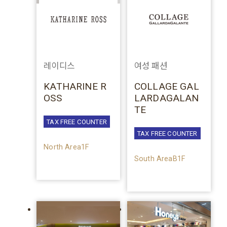
레이디스
여성 패션
KATHARINE R
COLLAGE GAL
OSS
LARDAGALAN
TE
TAX FREE COUNTER
TAX FREE COUNTER
North Area1F
South AreaB1F