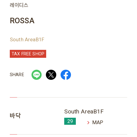
레이디스
ROSSA
South AreaB1F
TAX FREE SHOP
SHARE
South AreaB1F
바닥
29
MAP