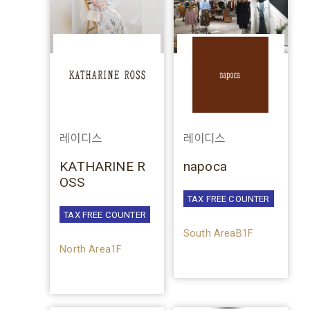
레이디스
레이디스
KATHARINE R
napoca
OSS
TAX FREE COUNTER
TAX FREE COUNTER
South AreaB1F
North Area1F