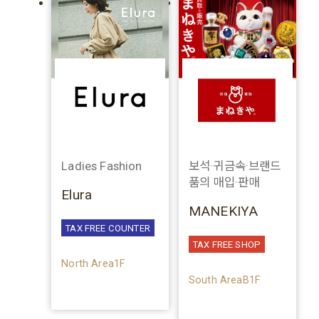
Ladies Fashion
보석·귀금속·브랜드
품의 매입·판매
Elura
MANEKIYA
TAX FREE COUNTER
TAX FREE SHOP
North Area1F
South AreaB1F