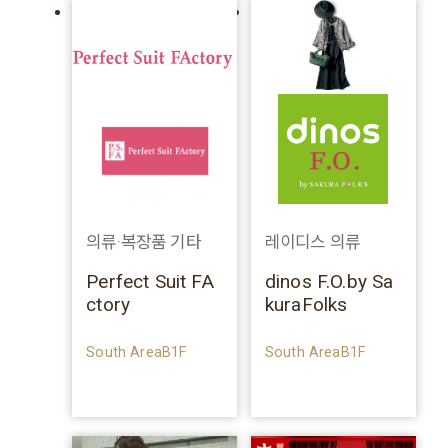
의류·복장품 기타
레이디스 의류
Perfect Suit FA
dinos F.O.by Sa
ctory
kuraFolks
South AreaB1F
South AreaB1F