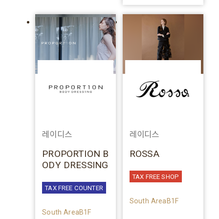
레이디스
레이디스
PROPORTION B
ROSSA
ODY DRESSING
TAX FREE SHOP
TAX FREE COUNTER
South AreaB1F
South AreaB1F