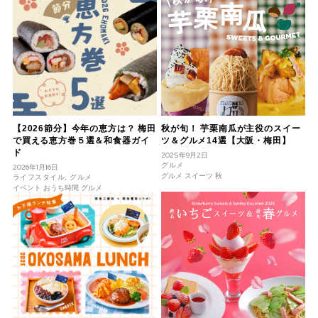
【2026節分】今年の恵方は？ 梅田
秋が旬！ 芋栗南瓜が主役のスイー
で買える恵方巻５選＆和食器ガイ
ツ＆グルメ14選【大阪・梅田】
ド
2025年9月2日
グルメ
2026年1月16日
グルメ スイーツ 秋
ライフスタイル, グルメ
イベント おうち時間 グルメ