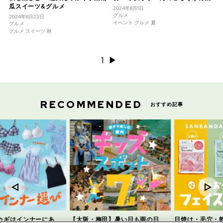
瓜スイーツ&グルメ
2024年8月1日
グルメ
2024年8月23日
イベント グルメ 夏
グルメ
グルメ スイーツ 秋
1
▶︎
RECOMMENDED
おすすめ記事
カギはインナーにあ
【大阪・梅田】暑い日も雨の日
日焼け・毛穴・