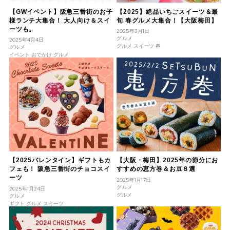
【GWイベント】阪急三番街のお子
【2025】絶品いちごスイーツ＆最
様ランチ大集合！ 大人向け＆スイ
旬 春グルメ大集合！【大阪梅田】
ーツも。
2025年3月1日
グルメ
2025年4月4日
グルメ スイーツ 春
グルメ
イベント おでかけ グルメ
【2025バレンタイン】ギフトもカ
【大阪・梅田】2025年の節分にお
フェも！ 阪急三番街のチョコスイ
すすめの恵方巻＆お豆８選
ーツ
2025年1月17日
グルメ
2025年1月24日
グルメ
グルメ
ギフト グルメ スイーツ