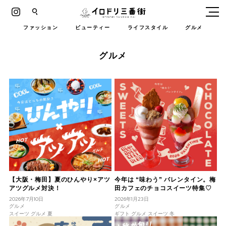
Instagram
イロドリ三番街
ファッション
ビューティー
ライフスタイル
グルメ
グルメ
【大阪・梅田】夏のひんやり×アツ
今年は “味わう” バレンタイン。梅
アツグルメ対決！
田カフェのチョコスイーツ特集♡
2026年7月10日
2026年1月23日
グルメ
グルメ
スイーツ グルメ 夏
ギフト グルメ スイーツ 冬