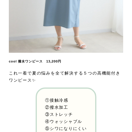
cool 撥水ワンピース 13,200円
これ一着で夏の悩みを全て解決する５つの高機能付き
ワンピース✨
①接触冷感
②撥水加工
③ストレッチ
④ウォッシャブル
⑤シワになりにくい