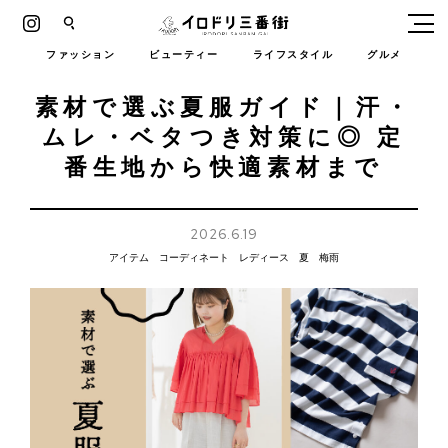
Instagram
イロドリ三番街
ファッション
ビューティー
ライフスタイル
グルメ
素材で選ぶ夏服ガイド｜汗・
ムレ・ベタつき対策に◎ 定
番生地から快適素材まで
2026.6.19
アイテム
コーディネート
レディース
夏
梅雨