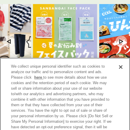
We collect unique personal identifier such as cookies to
イド｜汗・ムレ・ベ
日焼け・毛穴・乾燥に！ プロに聞い
【大阪・梅田】夏
analyze our traffic and to personalize content and ads.
番生地から快適素
た、夏のお悩み別フェイスパック図鑑
ツグルメ対決！
Please click
here
to see more details about how we use
2026年7月17日
2026年7月10日
ビューティー, ライフスタイル
グルメ
cookies and the retention period of each cookie. We may
sell or share information about your use of our website
to/with our analytics and advertising partners, who may
combine it with other information that you have provided to
them or that they have collected from your use of their
services. You have the right to opt out of sale or share of
イロドリ三番街
your personal information by us. Please click [Do Not Sell or
Share My Personal Information] to exercise your right. If we
ファッション
ビューティー
ライフスタイル
グルメ
have detected an opt-out preference signal, then it will be