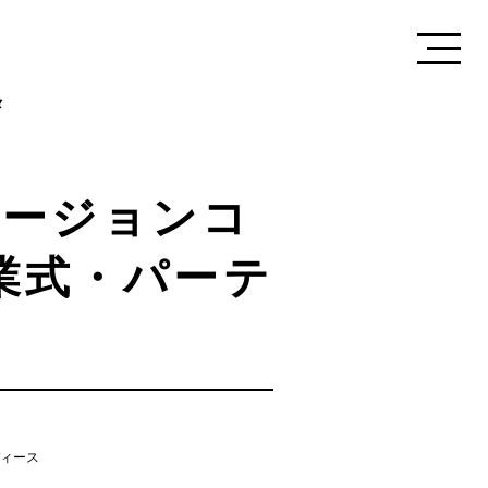
街
メ
ケージョンコ
業式・パーテ
。
ィース