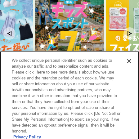
We collect unique personal identifier such as cookies to
インナーにあり！
【大阪・梅田】暑い日も雨の日も！阪
日焼け・毛穴・乾
analyze our traffic and to personalize content and ads.
自分に合う一枚の選
急三番街で親子で楽しめる屋内キッズ
た、夏のお悩み別
スポット７選
Please click
here
to see more details about how we use
2026年7月17日
ビューティー, ライフ
cookies and the retention period of each cookie. We may
2026年8月7日
ライフスタイル
sell or share information about your use of our website
to/with our analytics and advertising partners, who may
combine it with other information that you have provided to
them or that they have collected from your use of their
services. You have the right to opt out of sale or share of
イロドリ三番街
your personal information by us. Please click [Do Not Sell or
Share My Personal Information] to exercise your right. If we
ファッション
ビューティー
ライフスタイル
グルメ
have detected an opt-out preference signal, then it will be
honored.
Instagram
阪急三番街
Privacy Policy