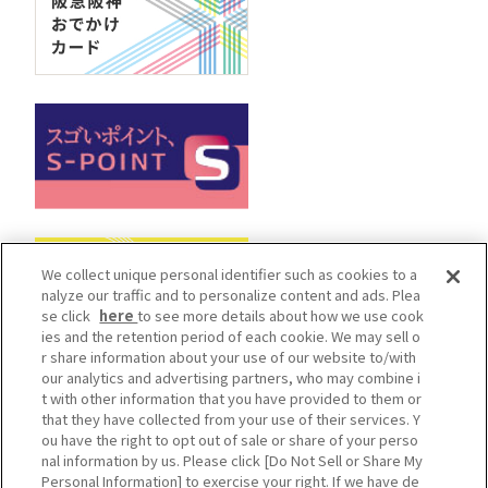
We collect unique personal identifier such as cookies to a
nalyze our traffic and to personalize content and ads. Plea
se click
here
to see more details about how we use cook
ies and the retention period of each cookie. We may sell o
r share information about your use of our website to/with
our analytics and advertising partners, who may combine i
t with other information that you have provided to them or
Cookieポリシー
ソーシャルメディアポリシー
that they have collected from your use of their services. Y
ou have the right to opt out of sale or share of your perso
プライバシーポリシー
nal information by us. Please click [Do Not Sell or Share My
カスタマーハラスメントポリシー
Personal Information] to exercise your right. If we have de