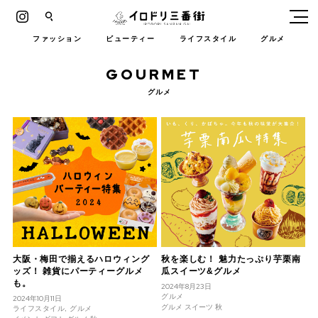
Instagram
イロドリ三番街
ファッション
ビューティー
ライフスタイル
グルメ
GOURMET
グルメ
大阪・梅田で揃えるハロウィング
秋を楽しむ！ 魅力たっぷり芋栗南
ッズ！ 雑貨にパーティーグルメ
瓜スイーツ&グルメ
も。
2024年8月23日
グルメ
2024年10月11日
グルメ スイーツ 秋
ライフスタイル, グルメ