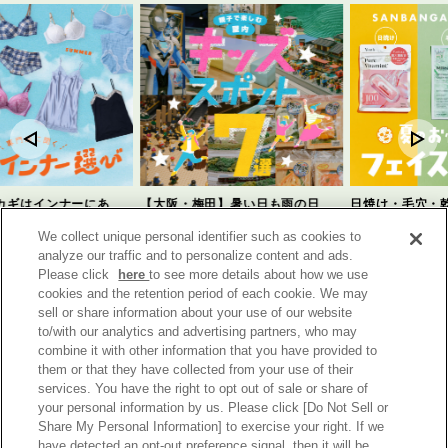
カギはインナーにあ
【大阪・梅田】暑い日も雨の日
日焼け・毛穴・
ムレ対策と、自分に合う
も！阪急三番街で親子で楽しめる
いた、夏のお悩
We collect unique personal identifier such as cookies to
方
屋内キッズスポット７選
ク図鑑
analyze our traffic and to personalize content and ads.
2026年8月7日
2026年7月17日
Please click
here
to see more details about how we use
ライフスタイル
ビューティー, ライ
cookies and the retention period of each cookie. We may
sell or share information about your use of our website
to/with our analytics and advertising partners, who may
combine it with other information that you have provided to
them or that they have collected from your use of their
services. You have the right to opt out of sale or share of
イロドリ三番街
your personal information by us. Please click [Do Not Sell or
Share My Personal Information] to exercise your right. If we
ファッション
ビューティー
ライフスタイル
グルメ
have detected an opt-out preference signal, then it will be